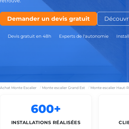
retrouvé.
Demander un devis gratuit
Découvri
Devis gratuit en 48h
Experts de l'autonomie
Instal
Achat Monte Escalier
Monte escalier Grand Est
Monte escalier Haut-R
600+
INSTALLATIONS RÉALISÉES
CLI