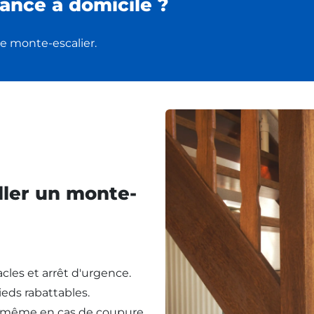
ance à domicile ?
e monte-escalier.
ller un monte-
cles et arrêt d'urgence.
eds rabattables.
, même en cas de coupure