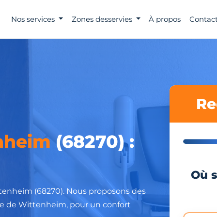
Nos services
Zones desservies
À propos
Contact
Re
nheim
(68270) :
Où s
ttenheim (68270). Nous proposons des
irie de Wittenheim, pour un confort