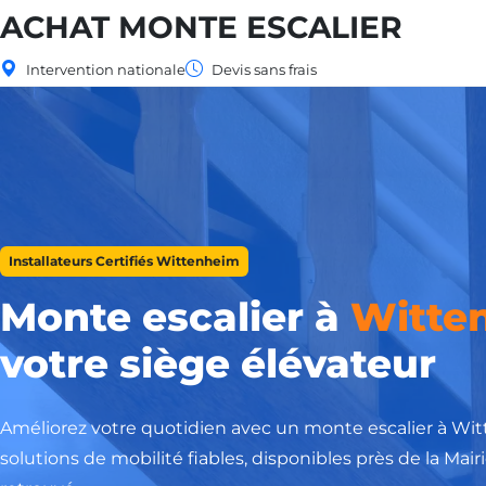
ACHAT MONTE ESCALIER
Intervention nationale
Devis sans frais
Installateurs Certifiés Wittenheim
Monte escalier à
Witte
votre siège élévateur
Améliorez votre quotidien avec un monte escalier à Wi
solutions de mobilité fiables, disponibles près de la Ma