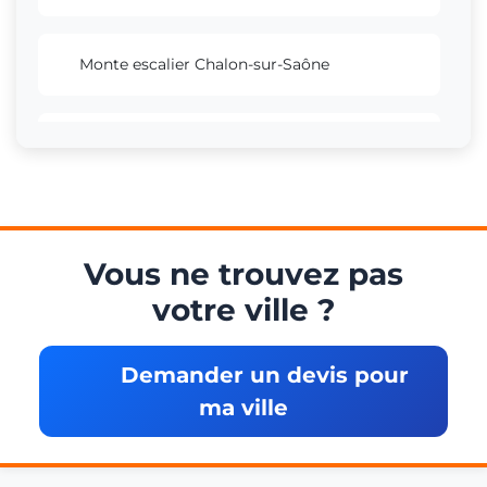
Monte escalier Chalon-sur-Saône
Monte escalier Auxerre
Monte escalier Mâcon
Vous ne trouvez pas
votre ville ?
Monte escalier Nevers
Demander un devis pour
Monte escalier Sens
ma ville
Monte escalier Montbéliard