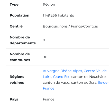
Type
Région
Monte escalier Darois
Population
1 149 266 habitants
Monte escalier Fontaine-lès-Dijon
Gentilé
Bourguignons / Francs‑Comtois
Nombre de
Monte escalier Val-Suzon
8
départements
Nombre de
90
Monte escalier Étaules
communes
Auvergne-Rhône-Alpes
,
Centre-Val de
Monte escalier Saint-Claude
Régions
Loire
,
Grand Est
,
canton de Neuchâtel
,
voisines
canton de Vaud
,
canton du Jura
,
Île-de-
France
Monte escalier Fénay
Pays
France