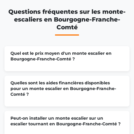
Questions fréquentes sur les monte-
Monte escalier Dole
escaliers en Bourgogne-Franche-
Comté
Monte escalier Le Creusot
Quel est le prix moyen d'un monte escalier en
Monte escalier Beaune
Bourgogne-Franche-Comté ?
Monte escalier Pontarlier
Quelles sont les aides financières disponibles
pour un monte escalier en Bourgogne-Franche-
Comté ?
Monte escalier Lons-le-Saunier
Peut-on installer un monte escalier sur un
escalier tournant en Bourgogne-Franche-Comté ?
Monte escalier Montceau-les-Mines