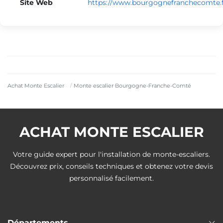
Site Web
https://www.bourgognefranchecomte.f
Monte escalier Longvic
Monte escalier Ouges
Monte escalier Saint-Vallier
Achat Monte Escalier
Monte escalier Bourgogne-Franche-Comté
Monte escalier Champagnole
ACHAT MONTE ESCALIER
Monte escalier Charnay-lès-Mâcon
Votre guide expert pour l'installation de monte-escaliers.
Découvrez prix, conseils techniques et obtenez votre devis
personnalisé facilement.
Monte escalier Lure
Départements
Monte escalier Auxonne