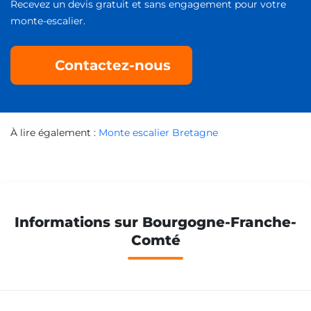
Recevez un devis gratuit et sans engagement pour votre
Monte escalier Valentigney
monte-escalier.
Contactez-nous
Monte escalier Cosne-Cours-sur-Loire
Monte escalier Paray-le-Monial
À lire également :
Monte escalier Bretagne
Monte escalier Joigny
Informations sur Bourgogne-Franche-
Monte escalier Varennes-Vauzelles
Comté
Monte escalier Ahuy