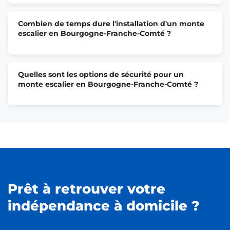
Monte escalier Vesoul
Combien de temps dure l'installation d'un monte
escalier en Bourgogne-Franche-Comté ?
Monte escalier Chenôve
Quelles sont les options de sécurité pour un
monte escalier en Bourgogne-Franche-Comté ?
Monte escalier Audincourt
Monte escalier Autun
Monte escalier Talant
Prêt à retrouver votre
indépendance à domicile ?
Monte escalier Mathay