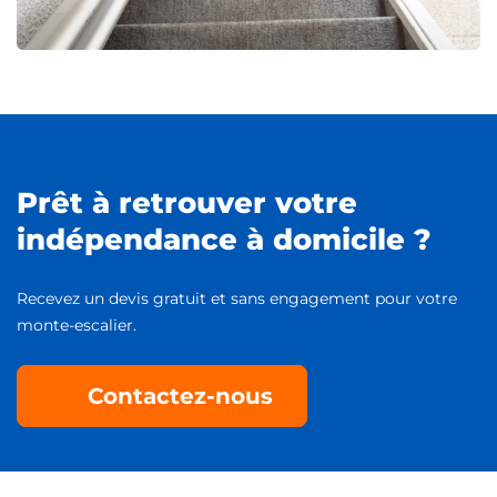
Prêt à retrouver votre
indépendance à domicile ?
Recevez un devis gratuit et sans engagement pour votre
monte-escalier.
Contactez-nous