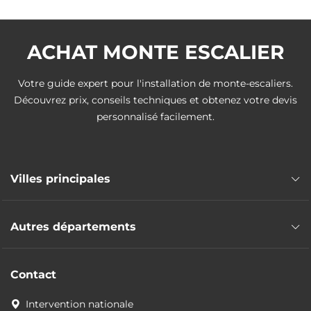
ACHAT MONTE ESCALIER
Votre guide expert pour l'installation de monte-escaliers.
Découvrez prix, conseils techniques et obtenez votre devis
personnalisé facilement.
Villes principales
Monte escalier Poitiers
Autres départements
Monte escalier Châtellerault
Monte escalier Buxerolles
Monte escalier Charente
Monte escalier Saint-Benoît
Contact
Monte escalier Charente-Maritime
Monte escalier Chauvigny
Monte escalier Corrèze
Intervention nationale
Monte escalier Loudun