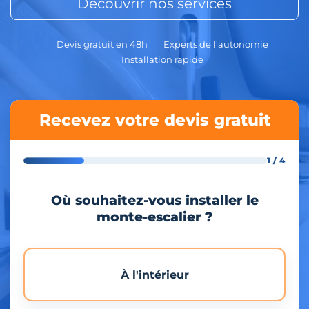
Découvrir nos services
Devis gratuit en 48h
Experts de l'autonomie
Installation rapide
Recevez votre devis gratuit
1 / 4
Où souhaitez-vous installer le
monte-escalier ?
À l'intérieur