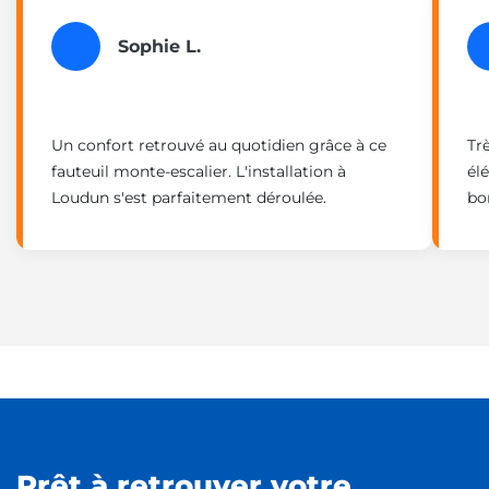
Sophie L.
Un confort retrouvé au quotidien grâce à ce
Tr
fauteuil monte-escalier. L'installation à
él
Loudun s'est parfaitement déroulée.
bo
Prêt à retrouver votre