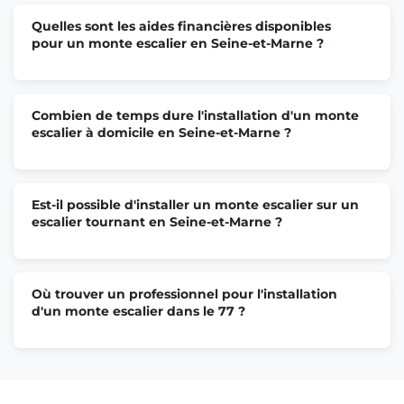
Quelles sont les aides financières disponibles
pour un monte escalier en Seine-et-Marne ?
Monte escalier Coulommiers
Monte escalier Lognes
Combien de temps dure l'installation d'un monte
escalier à domicile en Seine-et-Marne ?
Monte escalier Saint-Fargeau-Ponthierry
Est-il possible d'installer un monte escalier sur un
escalier tournant en Seine-et-Marne ?
Monte escalier Montévrain
Où trouver un professionnel pour l'installation
d'un monte escalier dans le 77 ?
Monte escalier Lieusaint
Monte escalier Avon