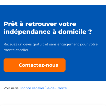
Monte escalier Vaires-sur-Marne
Prêt à retrouver votre
Monte escalier Nemours
indépendance à domicile ?
Recevez un devis gratuit et sans engagement pour votre
Monte escalier Moret-Loing-et-Orvanne
monte-escalier.
Monte escalier Veneux-les-Sablons
Contactez-nous
Monte escalier Claye-Souilly
Voir aussi
Monte escalier Île-de-France
Monte escalier Provins