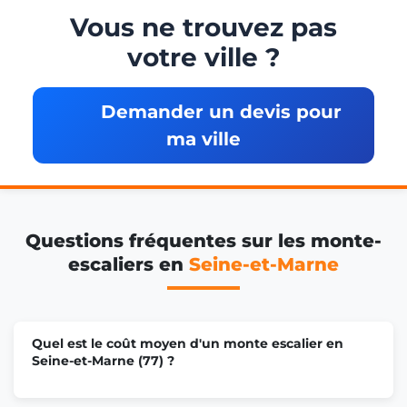
Vous ne trouvez pas
votre ville ?
Monte escalier Mitry-Mory
Demander un devis pour
Monte escalier Le Mée-sur-Seine
ma ville
Monte escalier Brie-Comte-Robert
Questions fréquentes sur les monte-
Monte escalier Moissy-Cramayel
escaliers en
Seine-et-Marne
Monte escalier Fontainebleau
Quel est le coût moyen d'un monte escalier en
Seine-et-Marne (77) ?
Monte escalier Noisiel