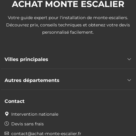
ACHAT MONTE ESCALIER
Monte escalier Bailly-Romainvilliers
Votre guide expert pour l'installation de monte-escaliers.
Découvrez prix, conseils techniques et obtenez votre devis
Monte escalier Lésigny
personnalisé facilement.
Monte escalier Courtry
Villes principales
Monte escalier Chessy
Monte escalier Meaux
Autres départements
Monte escalier Chelles
Monte escalier Melun
Monte escalier Nanteuil-lès-Meaux
Monte escalier Essonne
Monte escalier Pontault-Combault
Contact
Monte escalier Hauts-de-Seine
Monte escalier Savigny-le-Temple
Monte escalier Seine-Saint-Denis
Intervention nationale
Monte escalier Villeparisis
Monte escalier Val-d'Oise
Monte escalier Bussy-Saint-Georges
Devis sans frais
Monte escalier Val-de-Marne
Monte escalier Champs-sur-Marne
contact@achat-monte-escalier.fr
Monte escalier Yvelines