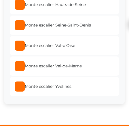
Monte escalier Roissy-en-Brie
Monte escalier Hauts-de-Seine
Monte escalier Dammarie-les-Lys
Monte escalier Seine-Saint-Denis
Monte escalier Torcy
Monte escalier Val-d'Oise
Monte escalier Montereau-Fault-Yonne
Monte escalier Val-de-Marne
Monte escalier Combs-la-Ville
Monte escalier Yvelines
Monte escalier Lagny-sur-Marne
Monte escalier Ozoir-la-Ferrière