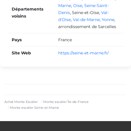
Marne
,
Oise
,
Seine-Saint-
Monte escalier Magny-le-Hongre
Départements
Denis
,
Seine-et-Oise
,
Val-
voisins
d'Oise
,
Val-de-Marne
,
Yonne
,
arrondissement de Sarcelles
Monte escalier Nangis
Pays
France
Monte escalier Vert-Saint-Denis
Site Web
https://seine-et-marne.fr/
Monte escalier Gretz-Armainvilliers
Monte escalier Tournan-en-Brie
Achat Monte Escalier
Monte escalier Île-de-France
Monte escalier Seine-et-Marne
Monte escalier Émerainville