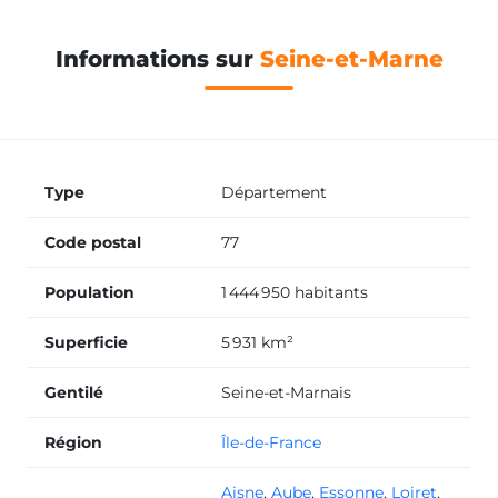
Monte escalier Dammartin-en-Goële
Informations sur
Seine-et-Marne
Monte escalier Vaux-le-Pénil
Type
Département
Monte escalier Cesson
Code postal
77
Monte escalier Thorigny-sur-Marne
Population
1 444 950 habitants
Superficie
5 931 km²
Monte escalier La Ferté-sous-Jouarre
Gentilé
Seine-et-Marnais
Région
Île-de-France
Monte escalier Serris
Aisne
,
Aube
,
Essonne
,
Loiret
,