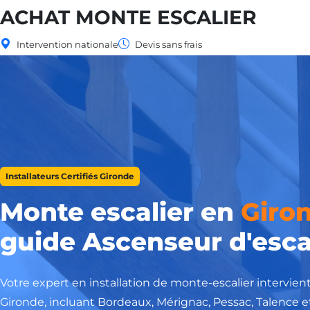
ACHAT MONTE ESCALIER
Intervention nationale
Devis sans frais
Installateurs Certifiés Gironde
Monte escalier en
Giro
guide Ascenseur d'esca
Votre expert en installation de monte-escalier intervie
Gironde, incluant Bordeaux, Mérignac, Pessac, Talence e