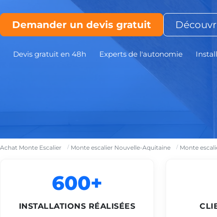
Demander un devis gratuit
Découvri
Devis gratuit en 48h
Experts de l'autonomie
Instal
Achat Monte Escalier
Monte escalier Nouvelle-Aquitaine
Monte escali
600+
INSTALLATIONS RÉALISÉES
CLI