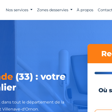
Nos services
Zones desservies
À propos
Contact
Re
nde
(33) : votre
lier
Où s
nt dans tout le département de la
t Villenave-d'Ornon.