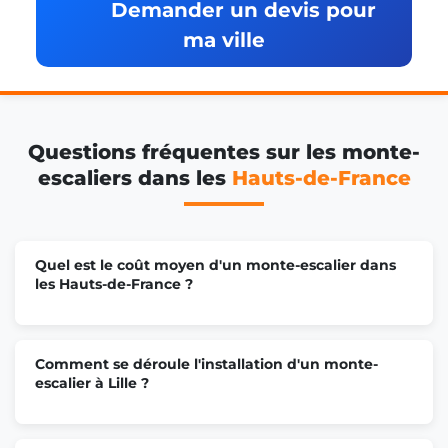
Demander un devis pour
Monte escalier Beauvais
ma ville
Monte escalier Saint-Quentin
Questions fréquentes sur les monte-
Monte escalier Valenciennes
escaliers dans les
Hauts-de-France
Monte escalier Arras
Quel est le coût moyen d'un monte-escalier dans
les Hauts-de-France ?
Monte escalier Boulogne-sur-Mer
Comment se déroule l'installation d'un monte-
Monte escalier Wattrelos
escalier à Lille ?