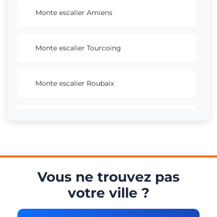
Monte escalier Amiens
Monte escalier Tourcoing
Monte escalier Roubaix
Monte escalier Dunkerque
Monte escalier Calais
Vous ne trouvez pas
votre ville ?
Monte escalier Villeneuve-d'Ascq