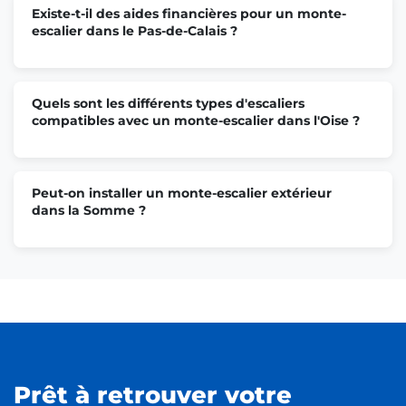
Monte escalier Compiègne
Existe-t-il des aides financières pour un monte-
escalier dans le Pas-de-Calais ?
Monte escalier Douai
Quels sont les différents types d'escaliers
compatibles avec un monte-escalier dans l'Oise ?
Monte escalier Marcq-en-Barœul
Peut-on installer un monte-escalier extérieur
Monte escalier Creil
dans la Somme ?
Monte escalier Lens
Monte escalier Cambrai
Prêt à retrouver votre
Monte escalier Liévin