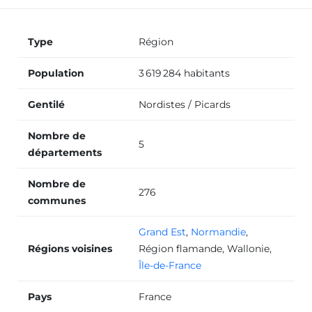
Monte escalier Béthune
Type
Région
Population
3 619 284 habitants
Monte escalier Laon
Gentilé
Nordistes / Picards
Nombre de
Monte escalier Loos
5
départements
Nombre de
276
Monte escalier Abbeville
communes
Grand Est
,
Normandie
,
Monte escalier La Madeleine
Régions voisines
Région flamande
,
Wallonie
,
Île-de-France
Monte escalier Bruay-la-Buissière
Pays
France