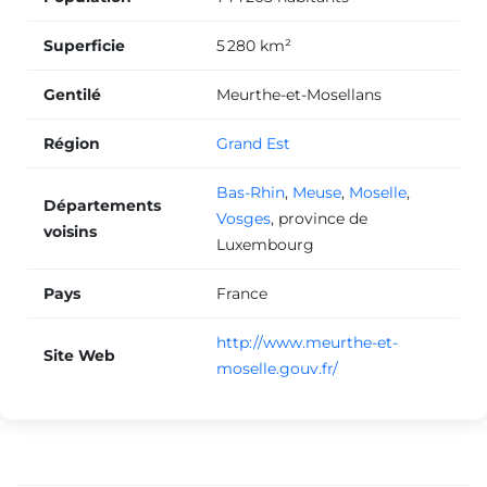
Superficie
5 280 km²
Monte escalier Herserange
Gentilé
Meurthe-et-Mosellans
Région
Grand Est
Monte escalier Bouxières-aux-Dames
Bas-Rhin
,
Meuse
,
Moselle
,
Départements
Vosges
,
province de
voisins
Monte escalier Baccarat
Luxembourg
Pays
France
Monte escalier Pagny-sur-Moselle
http://www.meurthe-et-
Site Web
moselle.gouv.fr/