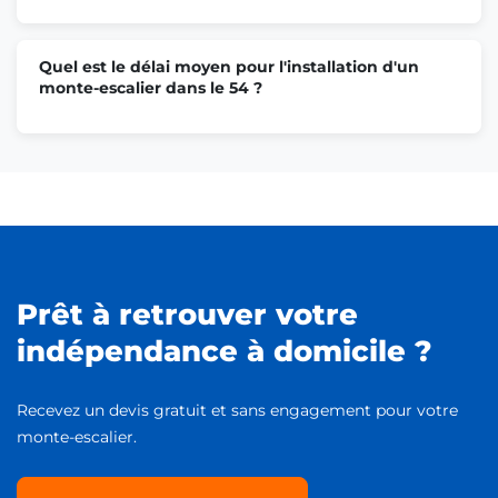
Monte escalier Heillecourt
Quel est le délai moyen pour l'installation d'un
monte-escalier dans le 54 ?
Monte escalier Longuyon
Monte escalier Pulnoy
Monte escalier Brin-sur-Seille
Prêt à retrouver votre
indépendance à domicile ?
Monte escalier Mazerulles
Recevez un devis gratuit et sans engagement pour votre
Monte escalier Seichamps
monte-escalier.