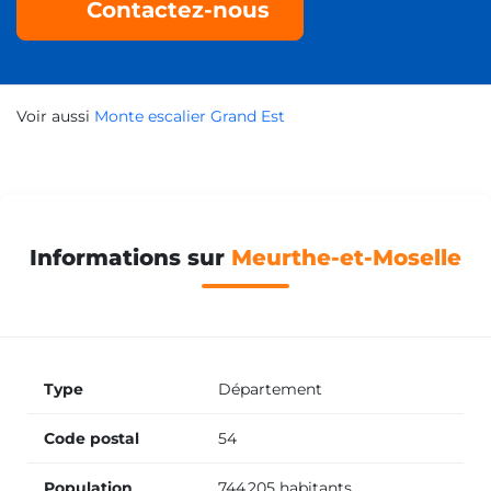
Contactez-nous
Monte escalier Sornéville
Monte escalier Velaine-sous-Amance
Voir aussi
Monte escalier Grand Est
Monte escalier Pompey
Monte escalier Dieulouard
Informations sur
Meurthe-et-Moselle
Monte escalier Blénod-lès-Pont-à-Mousson
Type
Département
Monte escalier Écrouves
Code postal
54
Population
744 205 habitants
Monte escalier Saulxures-lès-Nancy