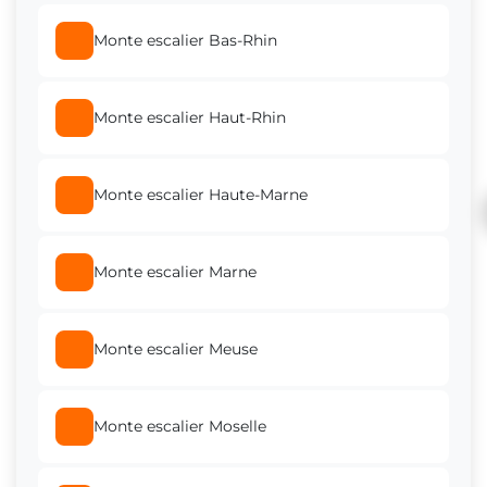
Monte escalier Bas-Rhin
Monte escalier Villerupt
Monte escalier Haut-Rhin
Monte escalier Maxéville
Monte escalier Haute-Marne
Monte escalier Dombasle-sur-Meurthe
Monte escalier Marne
Monte escalier Jarville-la-Malgrange
Monte escalier Meuse
Monte escalier Mont-Saint-Martin
Monte escalier Moselle
Monte escalier Tomblaine