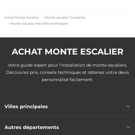
Achat Monte Escalier
Monte escalier Grand Est
Monte escalier Meurthe-et-Moselle
ACHAT MONTE ESCALIER
Votre guide expert pour l'installation de monte-escaliers.
Découvrez prix, conseils techniques et obtenez votre devis
personnalisé facilement.
Villes principales
Monte escalier Nancy
Autres départements
Monte escalier Vandœuvre-lès-Nancy