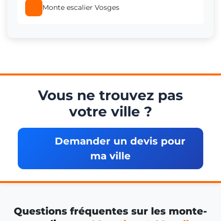
Monte escalier Vosges
Monte escalier Essey-lès-Nancy
Monte escalier Jarny
Monte escalier Malzéville
Vous ne trouvez pas
votre ville ?
Monte escalier Saint-Nicolas-de-Port
Demander un devis pour
ma ville
Monte escalier Neuves-Maisons
Monte escalier Champigneulles
Questions fréquentes sur les monte-