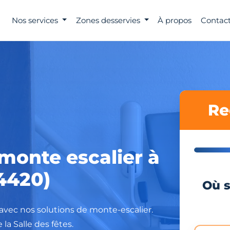
Nos services
Zones desservies
À propos
Contact
Re
 monte escalier à
4420)
Où s
avec nos solutions de monte-escalier.
la Salle des fêtes.