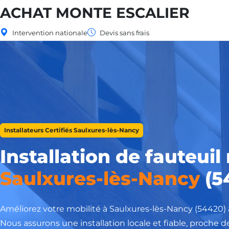
ACHAT MONTE ESCALIER
Intervention nationale
Devis sans frais
Installateurs Certifiés Saulxures-lès-Nancy
Installation de fauteuil
Saulxures-lès-Nancy
(5
Améliorez votre mobilité à Saulxures-lès-Nancy (54420) 
Nous assurons une installation locale et fiable, proche de 