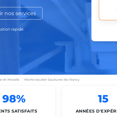
r nos services
lation rapide
e-et-Moselle
Monte escalier Saulxures-lès-Nancy
98%
15
ENTS SATISFAITS
ANNÉES D'EXPÉR