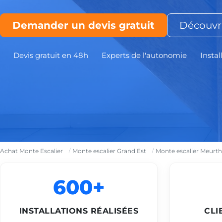
Demander un devis gratuit
Découvri
Devis gratuit en 48h
Experts de l'autonomie
Instal
Achat Monte Escalier
Monte escalier Grand Est
Monte escalier Meurth
600+
INSTALLATIONS RÉALISÉES
CLI