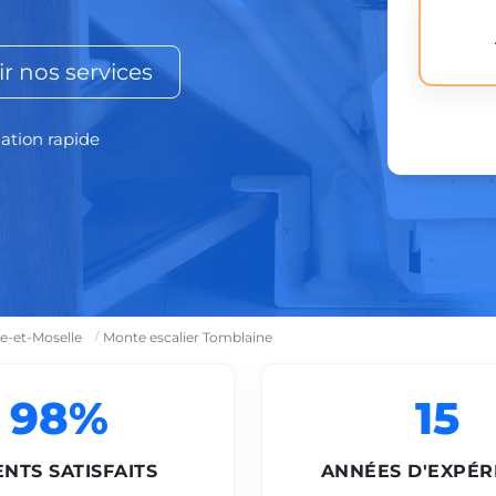
r nos services
lation rapide
e-et-Moselle
Monte escalier Tomblaine
98%
15
ENTS SATISFAITS
ANNÉES D'EXPÉR