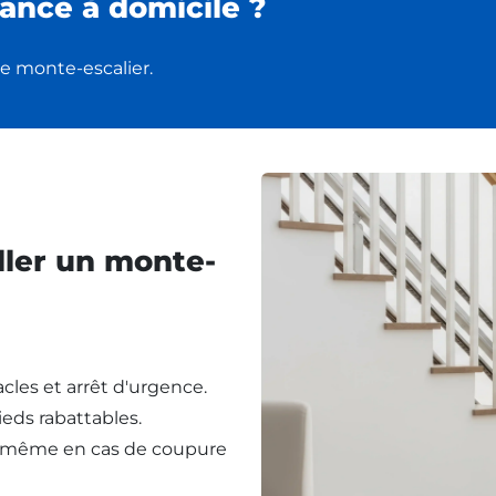
ance à domicile ?
e monte-escalier.
ller un monte-
cles et arrêt d'urgence.
eds rabattables.
, même en cas de coupure