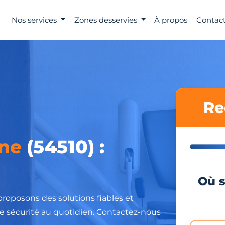
Nos services
Zones desservies
À propos
Contact
Re
ne
(54510) :
Où s
roposons des solutions fiables et
re sécurité au quotidien. Contactez-nous