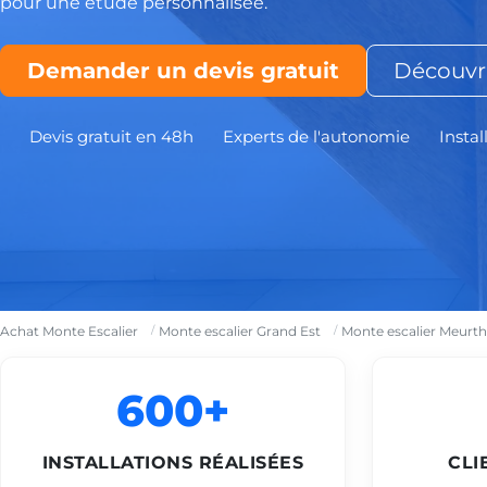
pour une étude personnalisée.
Demander un devis gratuit
Découvri
Devis gratuit en 48h
Experts de l'autonomie
Instal
Achat Monte Escalier
Monte escalier Grand Est
Monte escalier Meurth
600+
INSTALLATIONS RÉALISÉES
CLI