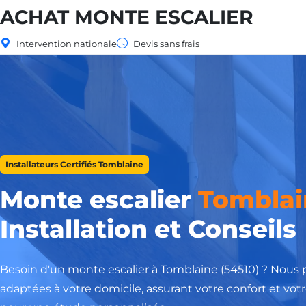
ACHAT MONTE ESCALIER
Intervention nationale
Devis sans frais
Installateurs Certifiés Tomblaine
Monte escalier
Tomblai
Installation et Conseils
Besoin d'un monte escalier à Tomblaine (54510) ? Nous p
adaptées à votre domicile, assurant votre confort et vot