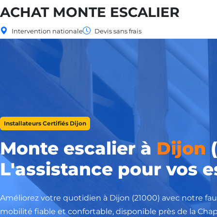
ACHAT MONTE ESCALIER
Intervention nationale
Devis sans frais
Installateurs Certifiés Dijon
Monte escalier à
Dijon
(
L'assistance pour vos e
Améliorez votre quotidien à Dijon (21000) avec notre fau
mobilité fiable et confortable, disponible près de la Ch