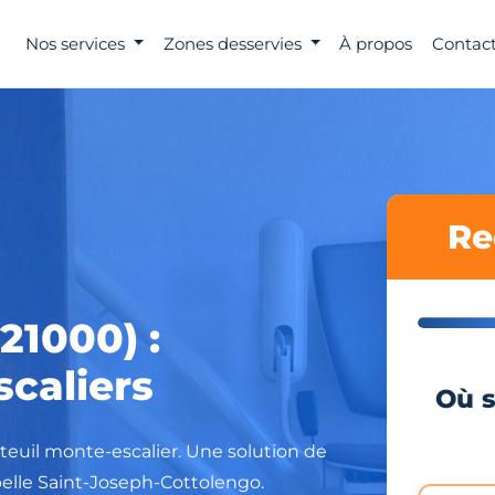
Nos services
Zones desservies
À propos
Contact
Re
21000) :
scaliers
Où s
teuil monte-escalier. Une solution de
apelle Saint-Joseph-Cottolengo.