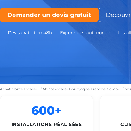
Demander un devis gratuit
Découvri
Devis gratuit en 48h
Experts de l'autonomie
Instal
Achat Monte Escalier
Monte escalier Bourgogne-Franche-Comté
Mon
600+
INSTALLATIONS RÉALISÉES
CLI