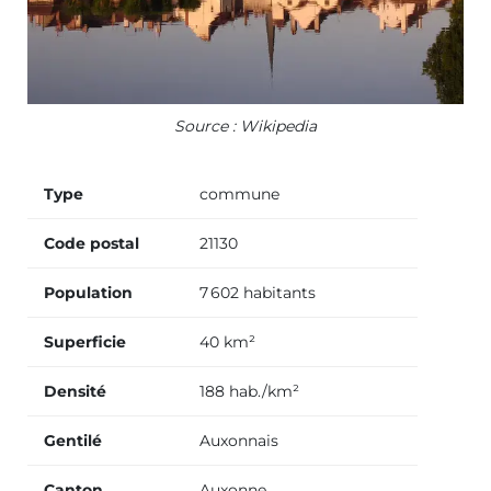
Source : Wikipedia
Type
commune
Code postal
21130
Population
7 602 habitants
Superficie
40 km²
Densité
188 hab./km²
Gentilé
Auxonnais
Canton
Auxonne