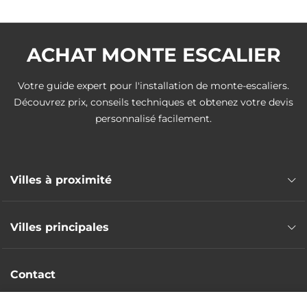
ACHAT MONTE ESCALIER
Votre guide expert pour l'installation de monte-escaliers.
Découvrez prix, conseils techniques et obtenez votre devis
personnalisé facilement.
Villes à proximité
Monte escalier Dole
Villes principales
Monte escalier Fénay
Monte escalier Longvic
Monte escalier Beaune
Monte escalier Ouges
Contact
Monte escalier Talant
Monte escalier Saint-Apollinaire
Monte escalier Ahuy
Intervention nationale
Monte escalier Dijon