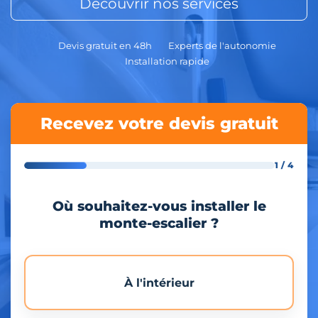
Découvrir nos services
Devis gratuit en 48h
Experts de l'autonomie
Installation rapide
Recevez votre devis gratuit
1 / 4
Où souhaitez-vous installer le
monte-escalier ?
À l'intérieur