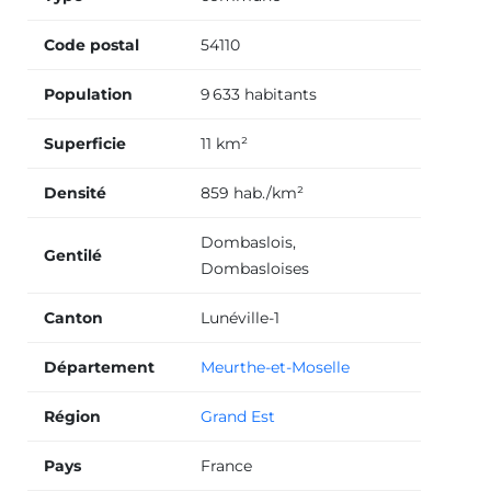
Code postal
54110
Population
9 633 habitants
Superficie
11 km²
Densité
859 hab./km²
Dombaslois,
Gentilé
Dombasloises
Canton
Lunéville-1
Département
Meurthe-et-Moselle
Région
Grand Est
Pays
France