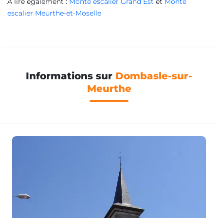
À lire également :
Monte escalier Grand Est
et
Monte
escalier Meurthe-et-Moselle
Informations sur
Dombasle-sur-
Meurthe