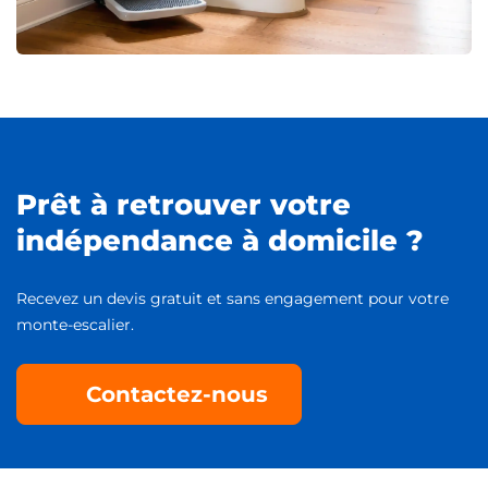
Prêt à retrouver votre
indépendance à domicile ?
Recevez un devis gratuit et sans engagement pour votre
monte-escalier.
Contactez-nous