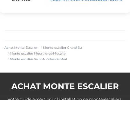
Achat Monte Escalier
Monte escalier Grand Est
Monte escalier Meurthe-et-Moselle
Monte escalier Saint-Nicolas-de-Port
ACHAT MONTE ESCALIER
Votre guide expert pour l'installation de monte-escaliers.
Découvrez prix, conseils techniques et obtenez votre devis
DEVIS GRATUIT
personnalisé facilement.