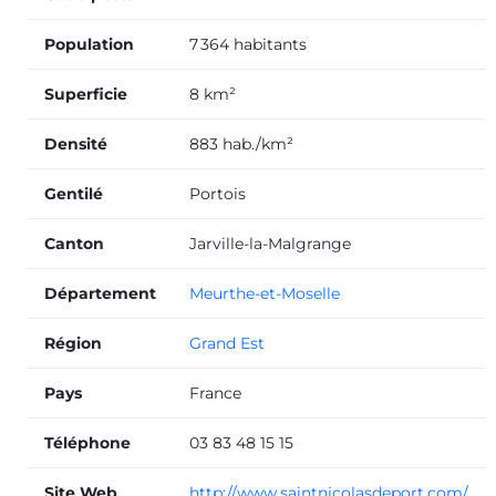
Population
7 364 habitants
Superficie
8 km²
Densité
883 hab./km²
Gentilé
Portois
Canton
Jarville-la-Malgrange
Département
Meurthe-et-Moselle
Région
Grand Est
Pays
France
Téléphone
03 83 48 15 15
Site Web
http://www.saintnicolasdeport.com/