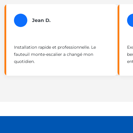
Jean D.
Installation rapide et professionnelle. Le
Exc
fauteuil monte-escalier a changé mon
be
quotidien.
ent