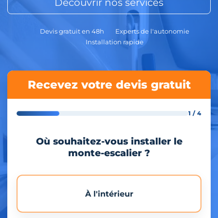
Découvrir nos services
Devis gratuit en 48h
Experts de l'autonomie
Installation rapide
Recevez votre devis gratuit
1 / 4
Où souhaitez-vous installer le
monte-escalier ?
À l'intérieur