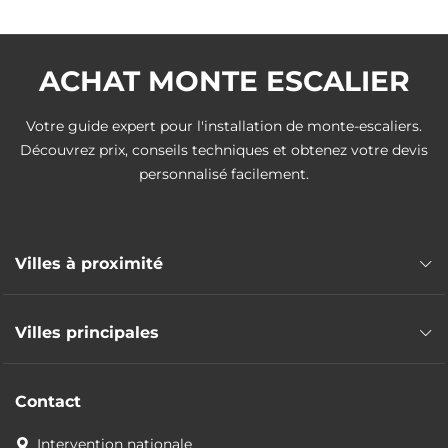
ACHAT MONTE ESCALIER
Votre guide expert pour l'installation de monte-escaliers.
Découvrez prix, conseils techniques et obtenez votre devis
personnalisé facilement.
Villes à proximité
Monte escalier L'Étang-Salé
Villes principales
Monte escalier Entre-Deux
Monte escalier Les Avirons
Monte escalier Mulhouse
Monte escalier Saint-Pierre
Contact
Monte escalier Colmar
Monte escalier Le Tampon
Monte escalier Wittenheim
Intervention nationale
Monte escalier Petite-Île