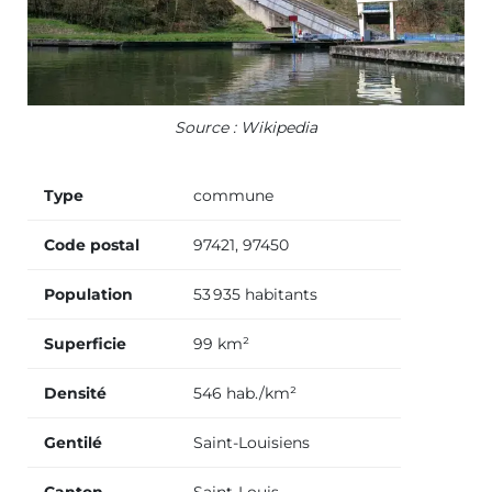
Source : Wikipedia
Type
commune
Code postal
97421, 97450
Population
53 935 habitants
Superficie
99 km²
Densité
546 hab./km²
Gentilé
Saint-Louisiens
Canton
Saint-Louis