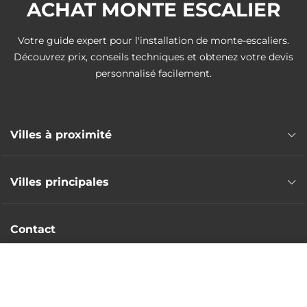
ACHAT MONTE ESCALIER
Votre guide expert pour l'installation de monte-escaliers.
Découvrez prix, conseils techniques et obtenez votre devis
personnalisé facilement.
Villes à proximité
Monte escalier Guebwiller
Villes principales
Monte escalier Staffelfelden
Monte escalier Wittelsheim
Monte escalier Mulhouse
Monte escalier Ensisheim
Contact
Monte escalier Colmar
Monte escalier Rouffach
Monte escalier Saint-Louis
Intervention nationale
Monte escalier Cernay
DEVIS GRATUIT
Monte escalier Illzach
Monte escalier Wittenheim
Devis sans frais
Monte escalier Rixheim
Monte escalier Thann
contact@achat-monte-escalier.fr
Monte escalier Riedisheim