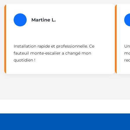
Martine L.
Installation rapide et professionnelle. Ce
Un
fauteuil monte-escalier a changé mon
mo
quotidien !
re