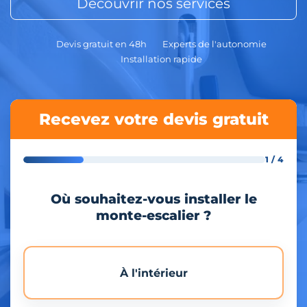
Découvrir nos services
Devis gratuit en 48h
Experts de l'autonomie
Installation rapide
Recevez votre devis gratuit
1 / 4
Où souhaitez-vous installer le
monte-escalier ?
À l'intérieur