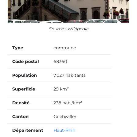
Source : Wikipedia
Type
commune
Code postal
68360
Population
7 027 habitants
Superficie
29 km²
Densité
238 hab./km²
Canton
Guebwiller
Département
Haut-Rhin