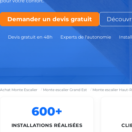
pour votre confort.
Demander un devis gratuit
Découvri
Devis gratuit en 48h
Experts de l'autonomie
Instal
Achat Monte Escalier
Monte escalier Grand Est
Monte escalier Haut-R
600+
INSTALLATIONS RÉALISÉES
CLI