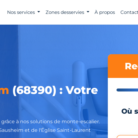
Nos services
Zones desservies
À propos
Contact
Re
im
(68390) : Votre
Où s
grâce à nos solutions de monte-escalier.
Sausheim et de l'Église Saint-Laurent