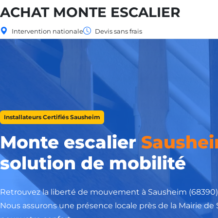
ACHAT MONTE ESCALIER
Intervention nationale
Devis sans frais
Installateurs Certifiés Sausheim
Monte escalier
Saushe
solution de mobilité
Retrouvez la liberté de mouvement à Sausheim (68390) 
Nous assurons une présence locale près de la Mairie de 