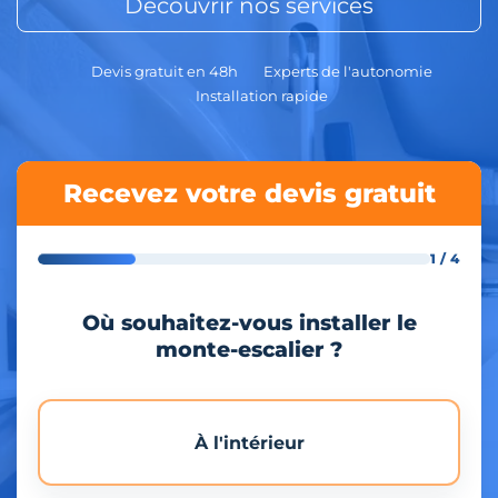
Découvrir nos services
Devis gratuit en 48h
Experts de l'autonomie
Installation rapide
Recevez votre devis gratuit
1 / 4
Où souhaitez-vous installer le
monte-escalier ?
À l'intérieur