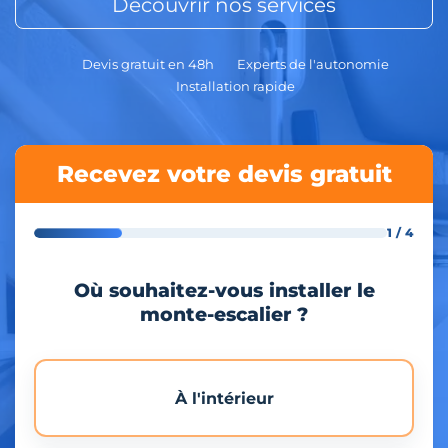
Découvrir nos services
Devis gratuit en 48h
Experts de l'autonomie
Installation rapide
Recevez votre devis gratuit
1 / 4
Où souhaitez-vous installer le
monte-escalier ?
À l'intérieur