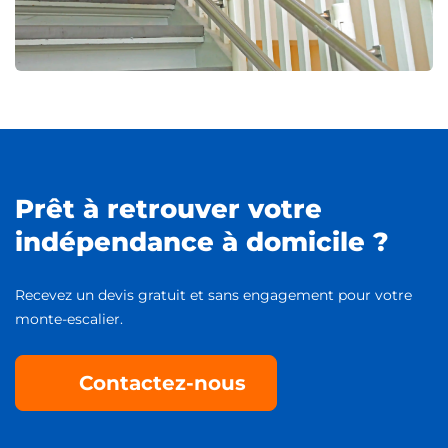
Prêt à retrouver votre
indépendance à domicile ?
Recevez un devis gratuit et sans engagement pour votre
monte-escalier.
Contactez-nous