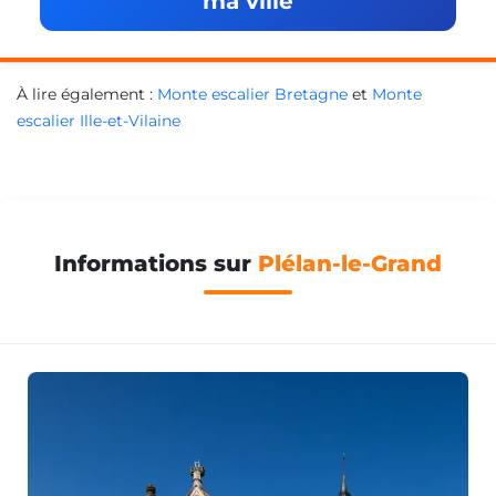
ma ville
À lire également :
Monte escalier Bretagne
et
Monte
escalier Ille-et-Vilaine
Informations sur
Plélan-le-Grand