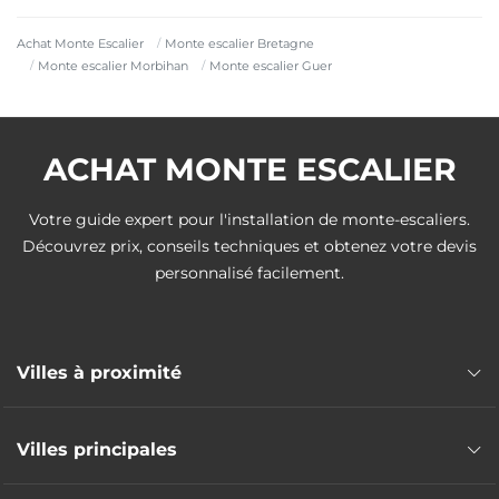
Achat Monte Escalier
Monte escalier Bretagne
Monte escalier Morbihan
Monte escalier Guer
ACHAT MONTE ESCALIER
Votre guide expert pour l'installation de monte-escaliers.
Découvrez prix, conseils techniques et obtenez votre devis
personnalisé facilement.
Villes à proximité
Monte escalier Plélan-le-Grand
Villes principales
Monte escalier Guignen
Monte escalier Ploërmel
Monte escalier Lorient