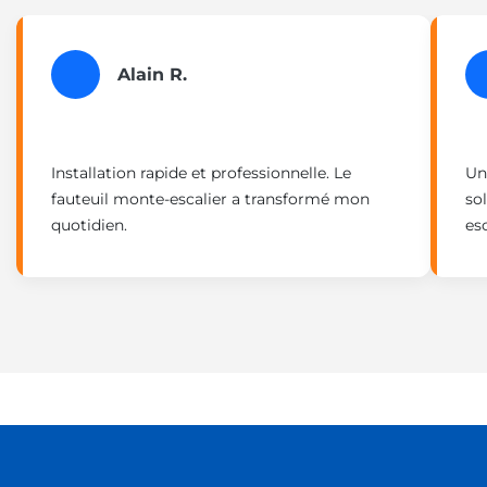
Alain R.
Installation rapide et professionnelle. Le
Un
fauteuil monte-escalier a transformé mon
so
quotidien.
es