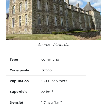
Source : Wikipedia
Type
commune
Code postal
56380
Population
6 068 habitants
Superficie
52 km²
Densité
117 hab./km²