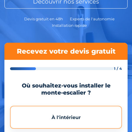
Découvrir nos services
Devis gratuit en 48h
Experts de l'autonomie
Installation rapide
Recevez votre devis gratuit
1 / 4
Où souhaitez-vous installer le
monte-escalier ?
À l'intérieur