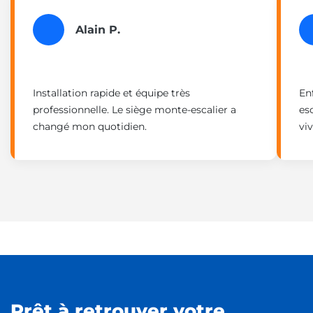
Alain P.
Installation rapide et équipe très
En
professionnelle. Le siège monte-escalier a
es
changé mon quotidien.
vi
Prêt à retrouver votre