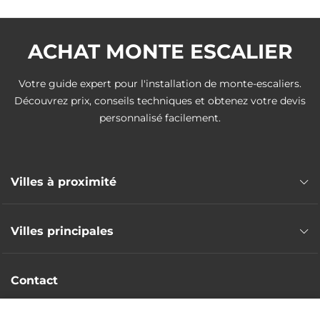
ACHAT MONTE ESCALIER
Votre guide expert pour l'installation de monte-escaliers.
Découvrez prix, conseils techniques et obtenez votre devis
personnalisé facilement.
Villes à proximité
Monte escalier Bédée
Villes principales
Monte escalier Iffendic
Monte escalier Saint-Gilles
Monte escalier Rennes
Monte escalier Romillé
Contact
Monte escalier Saint-Malo
Monte escalier L'Hermitage
Monte escalier Fougères
Intervention nationale
Monte escalier Mordelles