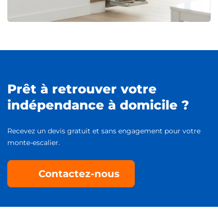
Prêt à retrouver votre
indépendance à domicile ?
Recevez un devis gratuit et sans engagement pour votre
monte-escalier.
Contactez-nous