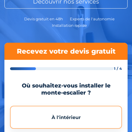
Découvrir nos services
Devis gratuit en 48h
Experts de l'autonomie
Installation rapide
Recevez votre devis gratuit
1 / 4
Où souhaitez-vous installer le
monte-escalier ?
À l'intérieur