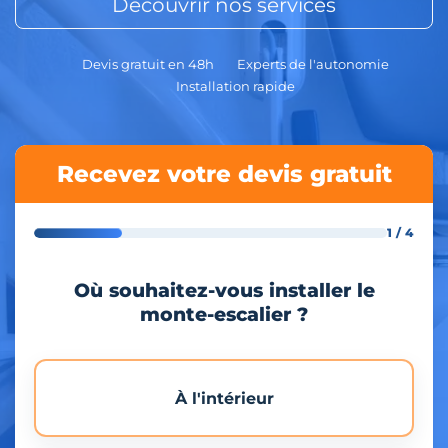
Découvrir nos services
Devis gratuit en 48h
Experts de l'autonomie
Installation rapide
Recevez votre devis gratuit
1 / 4
Où souhaitez-vous installer le
monte-escalier ?
À l'intérieur