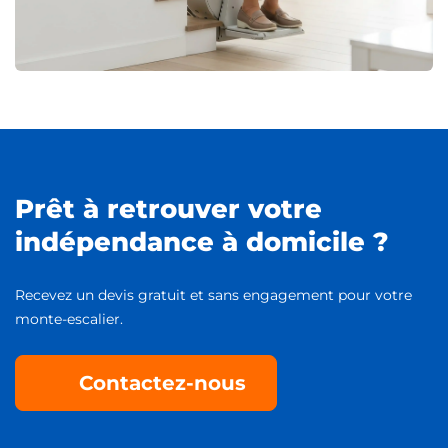
Prêt à retrouver votre
indépendance à domicile ?
Recevez un devis gratuit et sans engagement pour votre
monte-escalier.
Contactez-nous