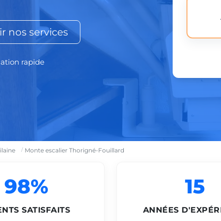
r nos services
lation rapide
ilaine
Monte escalier Thorigné-Fouillard
98%
15
ENTS SATISFAITS
ANNÉES D'EXPÉR