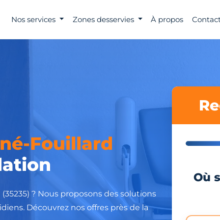
Nos services
Zones desservies
À propos
Contact
Re
né-Fouillard
lation
Où s
d (35235) ? Nous proposons des solutions
idiens. Découvrez nos offres près de la