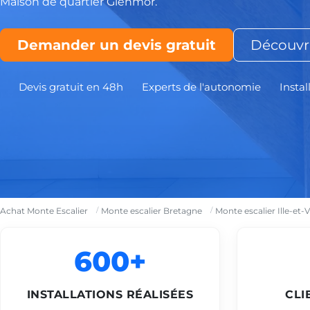
Maison de quartier Glenmor.
Demander un devis gratuit
Découvri
Devis gratuit en 48h
Experts de l'autonomie
Instal
Achat Monte Escalier
Monte escalier Bretagne
Monte escalier Ille-et-V
600+
INSTALLATIONS RÉALISÉES
CLI