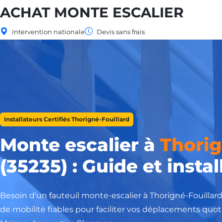
ACHAT MONTE ESCALIER
Intervention nationale
Devis sans frais
Installateurs Certifiés Thorigné-Fouillard
Monte escalier à
Thorig
(35235) : Guide et instal
Besoin d'un fauteuil monte-escalier à Thorigné-Fouillar
de mobilité fiables pour faciliter vos déplacements quot