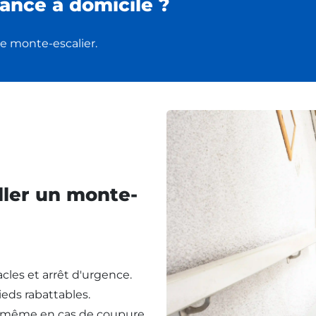
ance à domicile ?
e monte-escalier.
ller un monte-
cles et arrêt d'urgence.
eds rabattables.
, même en cas de coupure