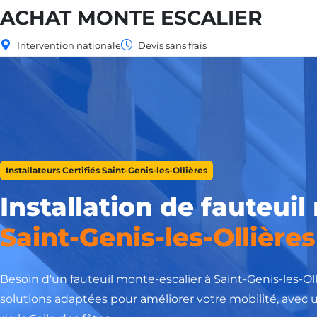
ACHAT MONTE ESCALIER
Intervention nationale
Devis sans frais
Installateurs Certifiés Saint-Genis-les-Ollières
Installation de fauteuil
Saint-Genis-les-Ollières
Besoin d'un fauteuil monte-escalier à Saint-Genis-les-O
solutions adaptées pour améliorer votre mobilité, avec 