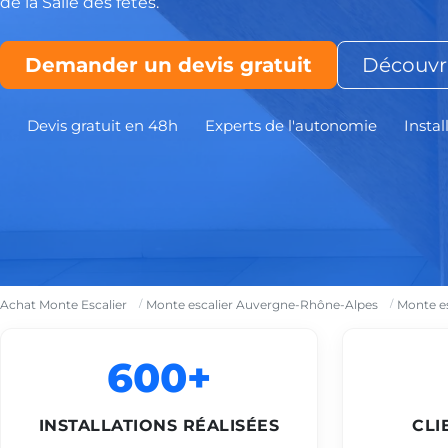
de la Salle des fêtes.
Demander un devis gratuit
Découvri
Devis gratuit en 48h
Experts de l'autonomie
Instal
Achat Monte Escalier
Monte escalier Auvergne-Rhône-Alpes
Monte e
600+
INSTALLATIONS RÉALISÉES
CLI