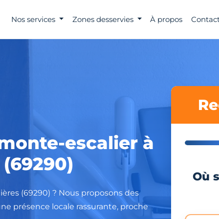
Nos services
Zones desservies
À propos
Contact
Re
 monte-escalier à
(69290)
Où s
llières (69290) ? Nous proposons des
une présence locale rassurante, proche