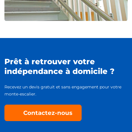
Prêt à retrouver votre
indépendance à domicile ?
Recevez un devis gratuit et sans engagement pour votre
monte-escalier.
Contactez-nous