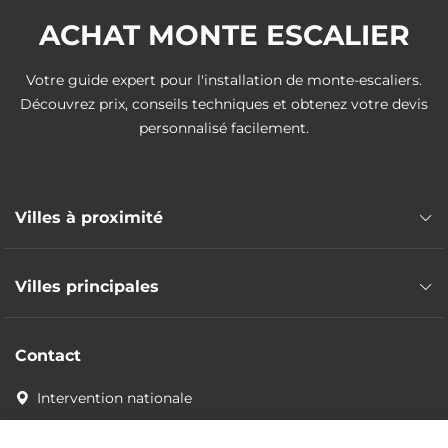
ACHAT MONTE ESCALIER
Votre guide expert pour l'installation de monte-escaliers.
Découvrez prix, conseils techniques et obtenez votre devis
personnalisé facilement.
Villes à proximité
Monte escalier Grézieu-la-Varenne
Villes principales
Monte escalier Vaugneray
Monte escalier Craponne
Monte escalier Lyon
Monte escalier Chaponost
Contact
Monte escalier Villeurbanne
Monte escalier Saint-Genis-les-Ollières
Monte escalier Vénissieux
Intervention nationale
Monte escalier Soucieu-en-Jarrest
Monte escalier Vaulx-en-Velin
Monte escalier Francheville
Devis sans frais
Monte escalier Saint-Priest