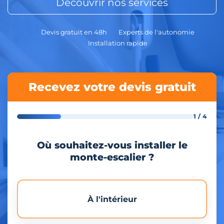
Découvrir nos services
Devis gratuit en 48h
Experts de l'autonomie
Installation rapide
Recevez votre devis gratuit
1 / 4
Où souhaitez-vous installer le
monte-escalier ?
À l'intérieur