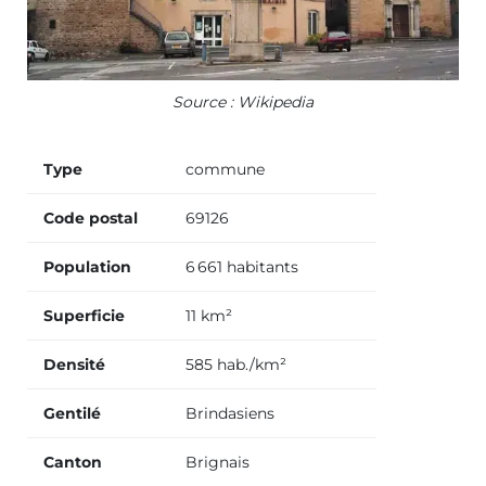
Source : Wikipedia
Type
commune
Code postal
69126
Population
6 661 habitants
Superficie
11 km²
Densité
585 hab./km²
Gentilé
Brindasiens
Canton
Brignais