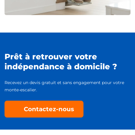
Prêt à retrouver votre
indépendance à domicile ?
Recevez un devis gratuit et sans engagement pour votre
monte-escalier.
Contactez-nous