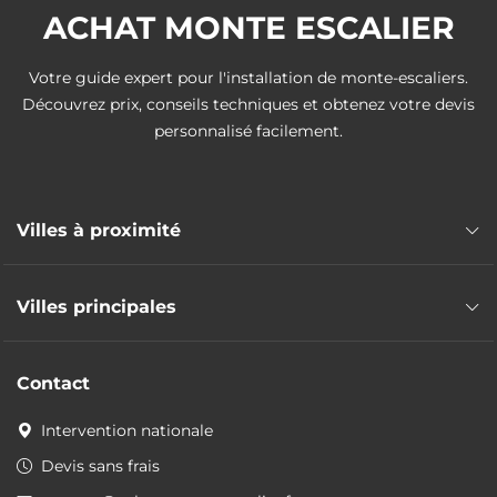
ACHAT MONTE ESCALIER
Votre guide expert pour l'installation de monte-escaliers.
Découvrez prix, conseils techniques et obtenez votre devis
personnalisé facilement.
Villes à proximité
Monte escalier Saint-Priest
Villes principales
Monte escalier Chaponnay
Monte escalier Corbas
Monte escalier Lyon
Monte escalier Saint-Pierre-de-Chandieu
Contact
Monte escalier Villeurbanne
Monte escalier Saint-Bonnet-de-Mure
Monte escalier Vaulx-en-Velin
Intervention nationale
Monte escalier Saint-Laurent-de-Mure
Monte escalier Caluire-et-Cuire
Monte escalier Vénissieux
Devis sans frais
Monte escalier Bron
Monte escalier Feyzin