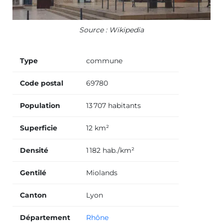
Source : Wikipedia
Type
commune
Code postal
69780
Population
13 707 habitants
Superficie
12 km²
Densité
1 182 hab./km²
Gentilé
Miolands
Canton
Lyon
Département
Rhône