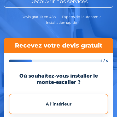
Découvrir nos services
Devis gratuit en 48h
Experts de l'autonomie
Installation rapide
Recevez votre devis gratuit
1 / 4
Où souhaitez-vous installer le
monte-escalier ?
À l'intérieur