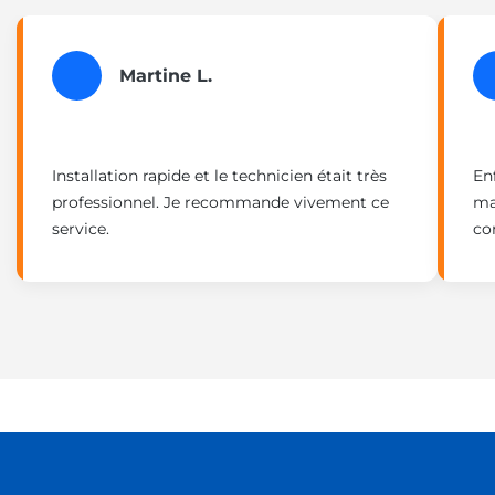
Martine L.
Installation rapide et le technicien était très
En
professionnel. Je recommande vivement ce
ma
service.
co