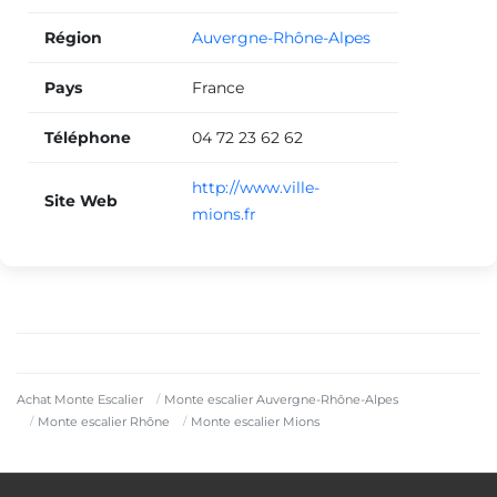
Région
Auvergne-Rhône-Alpes
Pays
France
Téléphone
04 72 23 62 62
http://www.ville-
Site Web
mions.fr
Achat Monte Escalier
Monte escalier Auvergne-Rhône-Alpes
Monte escalier Rhône
Monte escalier Mions