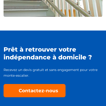
Prêt à retrouver votre
indépendance à domicile ?
Recevez un devis gratuit et sans engagement pour votre
monte-escalier.
Contactez-nous