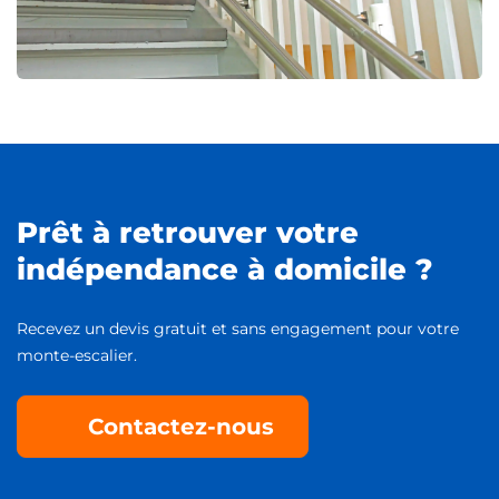
Prêt à retrouver votre
indépendance à domicile ?
Recevez un devis gratuit et sans engagement pour votre
monte-escalier.
Contactez-nous