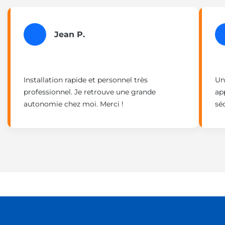
Jean P.
Installation rapide et personnel très
Un
professionnel. Je retrouve une grande
ap
autonomie chez moi. Merci !
sé