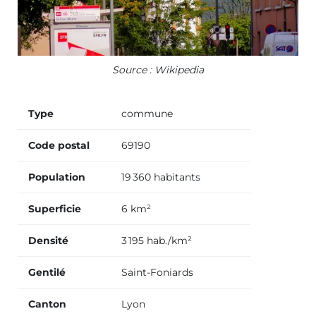
Source : Wikipedia
Type
commune
Code postal
69190
Population
19 360 habitants
Superficie
6 km²
Densité
3 195 hab./km²
Gentilé
Saint-Foniards
Canton
Lyon