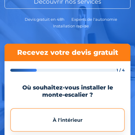
Découvrir nos services
Devis gratuit en 48h
Experts de l'autonomie
Installation rapide
Recevez votre devis gratuit
1 / 4
Où souhaitez-vous installer le
monte-escalier ?
À l'intérieur