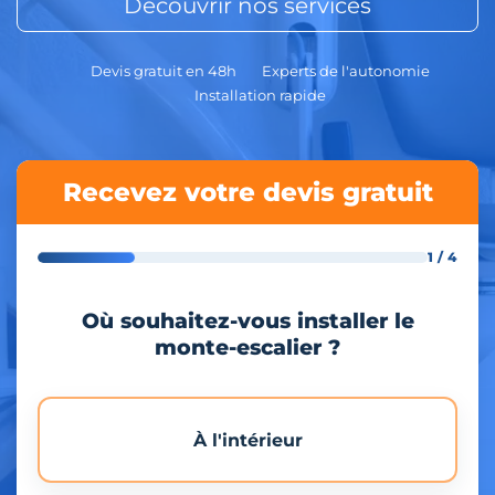
Découvrir nos services
Devis gratuit en 48h
Experts de l'autonomie
Installation rapide
Recevez votre devis gratuit
1 / 4
Où souhaitez-vous installer le
monte-escalier ?
À l'intérieur