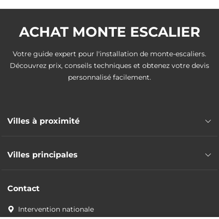
ACHAT MONTE ESCALIER
Votre guide expert pour l'installation de monte-escaliers.
Découvrez prix, conseils techniques et obtenez votre devis
personnalisé facilement.
Villes à proximité
Monte escalier Saint-Méloir-des-Ondes
Villes principales
Monte escalier Saint-Malo
Monte escalier Dinard
Monte escalier Rennes
Monte escalier Dol-de-Bretagne
Contact
Monte escalier Fougères
Monte escalier Pleurtuit
Monte escalier Bruz
Intervention nationale
Monte escalier Beaussais-sur-Mer
Monte escalier Vitré