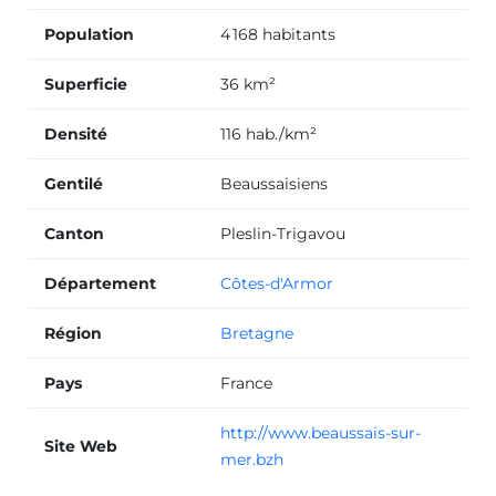
Population
4 168 habitants
Superficie
36 km²
Densité
116 hab./km²
Gentilé
Beaussaisiens
Canton
Pleslin-Trigavou
Département
Côtes-d'Armor
Région
Bretagne
Pays
France
http://www.beaussais-sur-
Site Web
mer.bzh