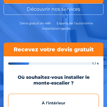
Découvrir nos services
Devis gratuit en 48h
Experts de l'autonomie
Installation rapide
Recevez votre devis gratuit
1 / 4
Où souhaitez-vous installer le
monte-escalier ?
À l'intérieur