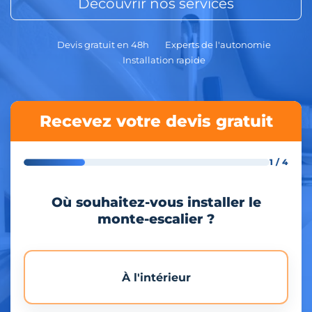
Découvrir nos services
Devis gratuit en 48h
Experts de l'autonomie
Installation rapide
Recevez votre devis gratuit
1 / 4
Où souhaitez-vous installer le
monte-escalier ?
À l'intérieur