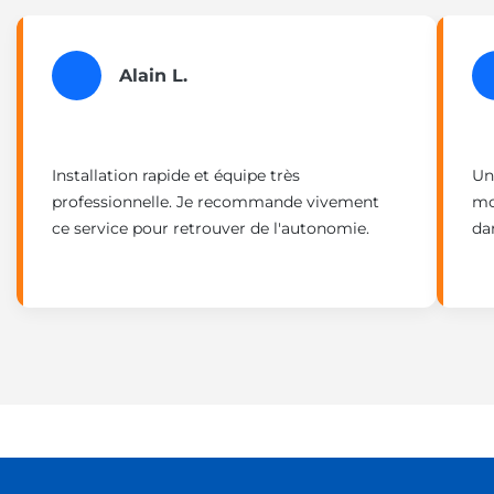
Alain L.
Installation rapide et équipe très
Un
professionnelle. Je recommande vivement
mo
ce service pour retrouver de l'autonomie.
da