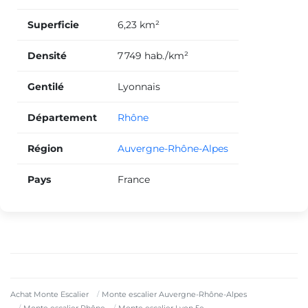
Superficie
6,23 km²
Densité
7 749 hab./km²
Gentilé
Lyonnais
Département
Rhône
Région
Auvergne-Rhône-Alpes
Pays
France
Achat Monte Escalier
Monte escalier Auvergne-Rhône-Alpes
Monte escalier Rhône
Monte escalier Lyon 5e