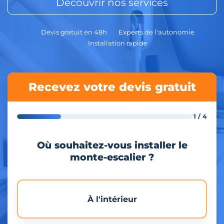
Découvrir nos services
Devis gratuit en 48h
Experts de l'autonomie
Installation rapide
Recevez votre devis gratuit
1 / 4
Où souhaitez-vous installer le
monte-escalier ?
À l'intérieur