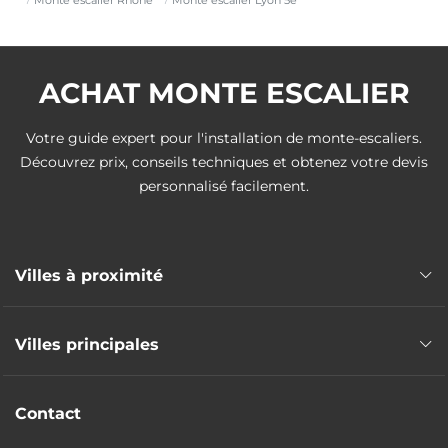
ACHAT MONTE ESCALIER
Votre guide expert pour l'installation de monte-escaliers.
Découvrez prix, conseils techniques et obtenez votre devis
personnalisé facilement.
Villes à proximité
Monte escalier Tassin-la-Demi-Lune
Villes principales
Monte escalier Sainte-Foy-lès-Lyon
Monte escalier Écully
Monte escalier Villeurbanne
Monte escalier Lyon
Contact
Monte escalier Vénissieux
Monte escalier La Mulatière
Monte escalier Vaulx-en-Velin