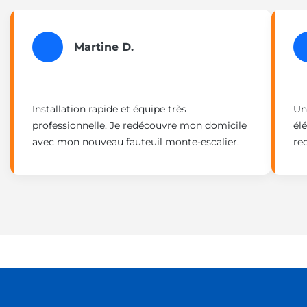
Martine D.
Installation rapide et équipe très
Un
professionnelle. Je redécouvre mon domicile
él
avec mon nouveau fauteuil monte-escalier.
re