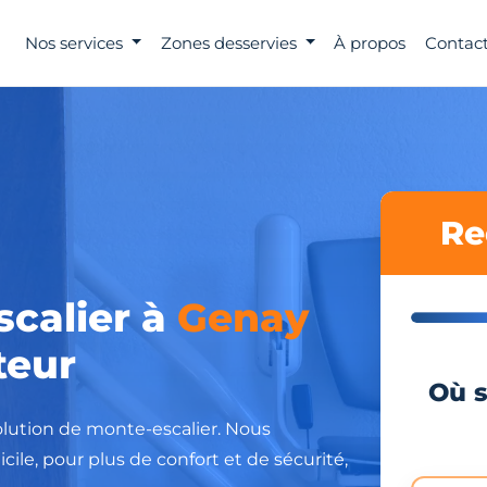
Nos services
Zones desservies
À propos
Contact
Re
scalier à
Genay
teur
Où s
olution de monte-escalier. Nous
ile, pour plus de confort et de sécurité,