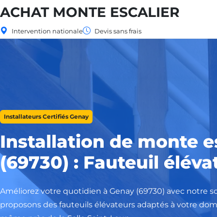
ACHAT MONTE ESCALIER
Intervention nationale
Devis sans frais
Installateurs Certifiés Genay
Installation de monte e
(69730) : Fauteuil éléva
Améliorez votre quotidien à Genay (69730) avec notre s
proposons des fauteuils élévateurs adaptés à votre domic