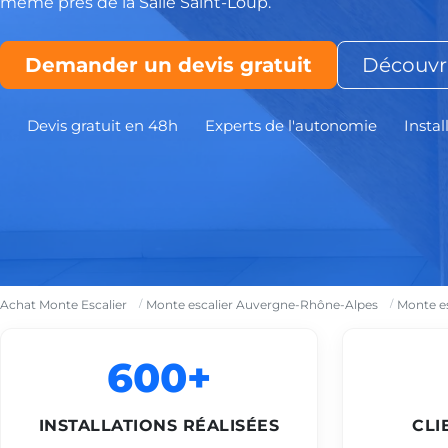
même près de la Salle Saint-Loup.
Demander un devis gratuit
Découvri
Devis gratuit en 48h
Experts de l'autonomie
Instal
Achat Monte Escalier
Monte escalier Auvergne-Rhône-Alpes
Monte e
600+
INSTALLATIONS RÉALISÉES
CLI