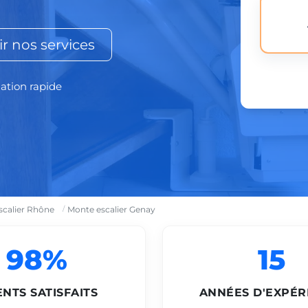
r nos services
lation rapide
scalier Rhône
Monte escalier Genay
98%
15
ENTS SATISFAITS
ANNÉES D'EXPÉR