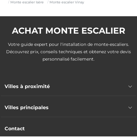
Monte escalier Isère
Monte escalier Vinay
ACHAT MONTE ESCALIER
Votre guide expert pour l'installation de monte-escaliers.
Découvrez prix, conseils techniques et obtenez votre devis
personnalisé facilement.
Villes à proximité
Monte escalier Saint-Marcellin
Villes principales
Monte escalier Rives
Monte escalier Villard-de-Lans
Monte escalier Grenoble
Monte escalier Sassenage
Contact
Monte escalier Saint-Martin-d'Hères
Monte escalier Pommiers-la-Placette