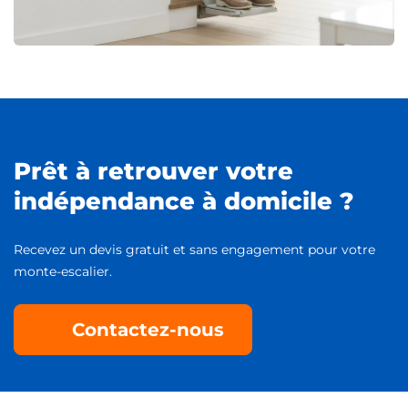
Prêt à retrouver votre
indépendance à domicile ?
Recevez un devis gratuit et sans engagement pour votre
monte-escalier.
Contactez-nous