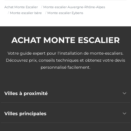
Achat Monte Escalier
Monte escalier Auvergne-Rhône-Alpes
Monte escalier Isère
Monte escalier Eybens
ACHAT MONTE ESCALIER
Votre guide expert pour l'installation de monte-escaliers.
Découvrez prix, conseils techniques et obtenez votre devis
personnalisé facilement.
Villes à proximité
Monte escalier Échirolles
Villes principales
Monte escalier Saint-Martin-d'Hères
Monte escalier Grenoble
Monte escalier Vienne
Monte escalier Gières