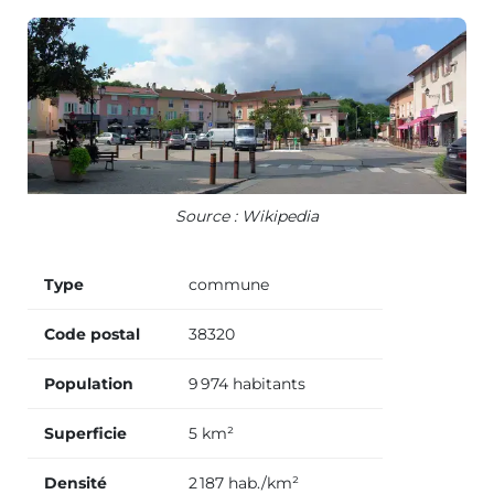
Source : Wikipedia
Type
commune
Code postal
38320
Population
9 974 habitants
Superficie
5 km²
Densité
2 187 hab./km²