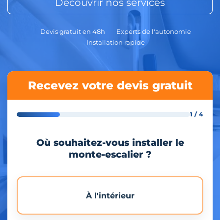
Découvrir nos services
Devis gratuit en 48h
Experts de l'autonomie
Installation rapide
Recevez votre devis gratuit
1 / 4
Où souhaitez-vous installer le
monte-escalier ?
À l'intérieur