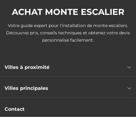
ACHAT MONTE ESCALIER
Votre guide expert pour l'installation de monte-escaliers.
Découvrez prix, conseils techniques et obtenez votre devis
personnalisé facilement.
Villes à proximité
Monte escalier Frontonas
Villes principales
Monte escalier La Verpillière
Monte escalier Satolas-et-Bonce
Monte escalier Grenoble
Monte escalier Saint-Quentin-Fallavier
Contact
Monte escalier Saint-Martin-d'Hères
Monte escalier L'Isle-d'Abeau
Monte escalier Échirolles
Intervention nationale
Monte escalier Bourgoin-Jallieu
DEVIS GRATUIT
Monte escalier Vienne
Monte escalier Saint-Pierre-de-Chandieu
Devis sans frais
Monte escalier Fontaine