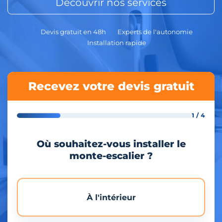
Découvrir nos services
Devis gratuit en 48h
Experts de l'autonomie
Installation rapide
Recevez votre devis gratuit
1 / 4
Où souhaitez-vous installer le
monte-escalier ?
À l'intérieur