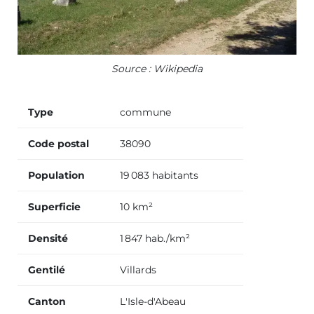
Source : Wikipedia
Type
commune
Code postal
38090
Population
19 083 habitants
Superficie
10 km²
Densité
1 847 hab./km²
Gentilé
Villards
Canton
L'Isle-d'Abeau