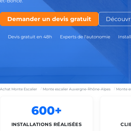
et-Bonce.
Demander un devis gratuit
Découvri
Devis gratuit en 48h
Experts de l'autonomie
Instal
Achat Monte Escalier
Monte escalier Auvergne-Rhône-Alpes
Monte es
600+
INSTALLATIONS RÉALISÉES
CLI