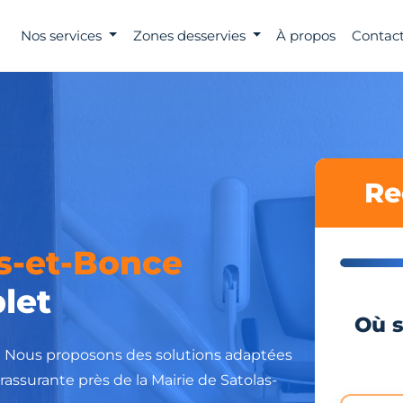
Nos services
Zones desservies
À propos
Contact
Re
s-et-Bonce
let
Où s
 ? Nous proposons des solutions adaptées
rassurante près de la Mairie de Satolas-