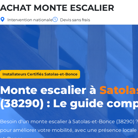
ACHAT MONTE ESCALIER
Intervention nationale
Devis sans frais
Installateurs Certifiés Satolas-et-Bonce
Monte escalier à
Satola
(38290) : Le guide comp
Besoin d'un monte escalier à Satolas-et-Bonce (38290)
pour améliorer votre mobilité, avec une présence locale 