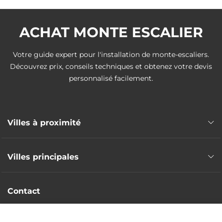
ACHAT MONTE ESCALIER
Votre guide expert pour l'installation de monte-escaliers.
Découvrez prix, conseils techniques et obtenez votre devis
personnalisé facilement.
Villes à proximité
Monte escalier Ruy-Montceau
Villes principales
Monte escalier Saint-Savin
Monte escalier L'Isle-d'Abeau
Monte escalier Grenoble
Monte escalier Villefontaine
Contact
Monte escalier Saint-Martin-d'Hères
Monte escalier Frontonas
Monte escalier Échirolles
Intervention nationale
Monte escalier La Verpillière
Monte escalier Vienne
DEVIS GRATUIT