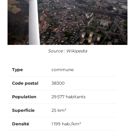
Source : Wikipedia
Type
commune
Code postal
38300
Population
29 577 habitants
Superficie
25 km²
Densité
1 199 hab./km²