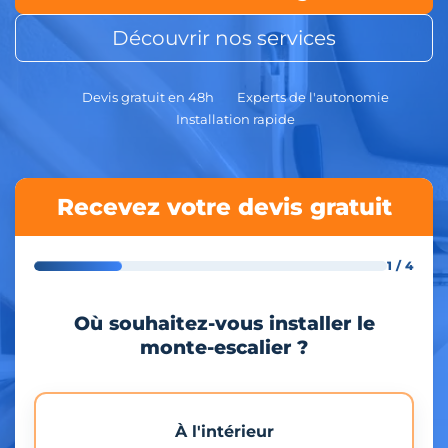
Découvrir nos services
Devis gratuit en 48h
Experts de l'autonomie
Installation rapide
Recevez votre devis gratuit
1 / 4
Où souhaitez-vous installer le
monte-escalier ?
À l'intérieur