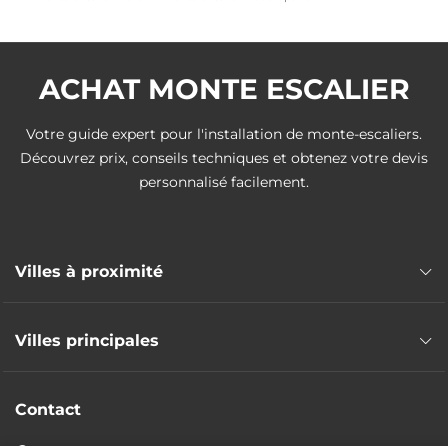
ACHAT MONTE ESCALIER
Votre guide expert pour l'installation de monte-escaliers.
Découvrez prix, conseils techniques et obtenez votre devis
personnalisé facilement.
Villes à proximité
Monte escalier Anneyron
Villes principales
Monte escalier Roussillon
Monte escalier Saint-Rambert-d'Albon
Monte escalier Grenoble
Monte escalier Cheyssieu
Contact
Monte escalier Saint-Martin-d'Hères
Monte escalier Clonas-sur-Varèze
Monte escalier Échirolles