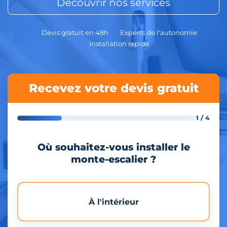
Découvrir nos services
Devis gratuit en 48h
Experts de l'autonomie
Installation rapide
Recevez votre devis gratuit
1 / 4
Où souhaitez-vous installer le
monte-escalier ?
À l'intérieur