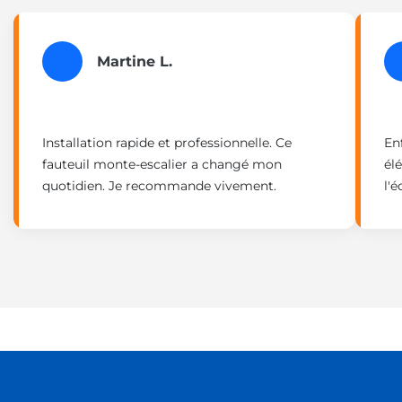
Martine L.
Installation rapide et professionnelle. Ce
En
fauteuil monte-escalier a changé mon
él
quotidien. Je recommande vivement.
l'é