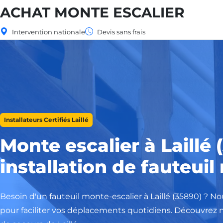
ACHAT MONTE ESCALIER
Intervention nationale
Devis sans frais
Installateurs Certifiés Laillé
Monte escalier à Laillé 
installation de fauteui
Besoin d'un fauteuil monte-escalier à Laillé (35890) ? 
pour faciliter vos déplacements quotidiens. Découvrez n