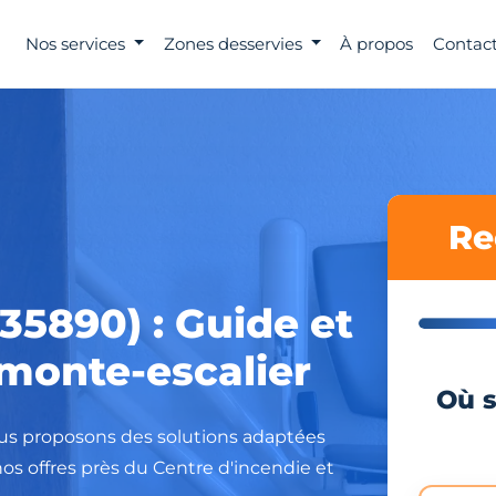
Nos services
Zones desservies
À propos
Contact
Re
(35890) : Guide et
l monte-escalier
Où s
Nous proposons des solutions adaptées
os offres près du Centre d'incendie et