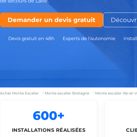
de secours de Laillé.
Demander un devis gratuit
Découvri
Devis gratuit en 48h
Experts de l'autonomie
Instal
Achat Monte Escalier
Monte escalier Bretagne
Monte escalier Ille-et-V
600+
INSTALLATIONS RÉALISÉES
CLI