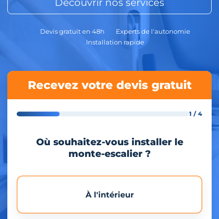
Découvrir nos services
Devis gratuit en 48h
Experts de l'autonomie
Installation rapide
Recevez votre devis gratuit
1 / 4
Où souhaitez-vous installer le
monte-escalier ?
À l'intérieur