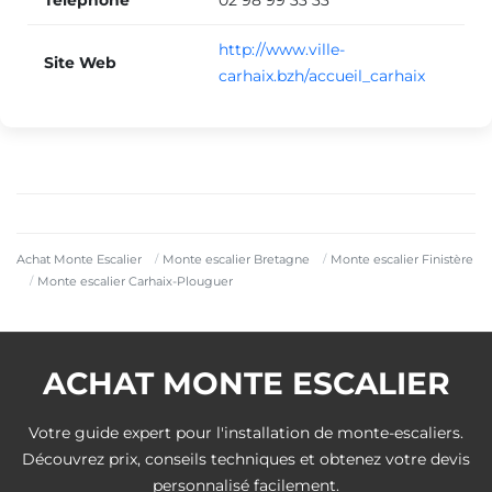
Téléphone
02 98 99 33 33
http://www.ville-
Site Web
carhaix.bzh/accueil_carhaix
Achat Monte Escalier
Monte escalier Bretagne
Monte escalier Finistère
Monte escalier Carhaix-Plouguer
ACHAT MONTE ESCALIER
Votre guide expert pour l'installation de monte-escaliers.
Découvrez prix, conseils techniques et obtenez votre devis
personnalisé facilement.