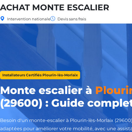
ACHAT MONTE ESCALIER
Intervention nationale
Devis sans frais
Installateurs Certifiés Plourin-lès-Morlaix
Monte escalier à
Plouri
(29600) : Guide complet
Besoin d'un monte-escalier à Plourin-lès-Morlaix (29600
adaptées pour améliorer votre mobilité, avec une assist