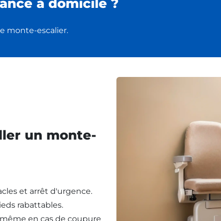
ance à domicile ?
e monte-escalier.
ller un monte-
cles et arrêt d'urgence.
eds rabattables.
, même en cas de coupure