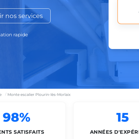
r nos services
lation rapide
e
Monte escalier Plourin-lès-Morlaix
98%
15
ENTS SATISFAITS
ANNÉES D'EXPÉR