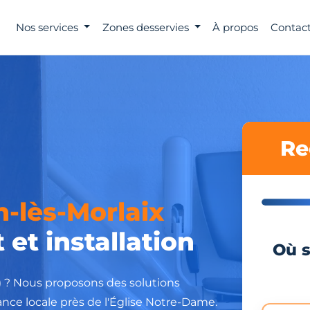
Nos services
Zones desservies
À propos
Contact
Re
n-lès-Morlaix
 et installation
Où s
) ? Nous proposons des solutions
ance locale près de l'Église Notre-Dame.