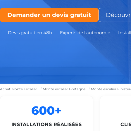
Demander un devis gratuit
Découvri
Devis gratuit en 48h
Experts de l'autonomie
Instal
Achat Monte Escalier
Monte escalier Bretagne
Monte escalier Finistèr
600+
INSTALLATIONS RÉALISÉES
CLI