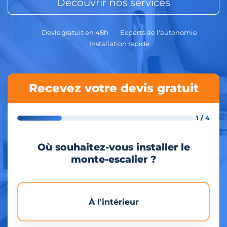
Découvrir nos services
Devis gratuit en 48h
Experts de l'autonomie
Installation rapide
Recevez votre devis gratuit
1 / 4
Où souhaitez-vous installer le
monte-escalier ?
À l'intérieur