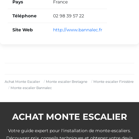
Pays
France
Téléphone
02 98 39 57 22
Site Web
http://www.bannalec.fr
Achat Monte Escalier
Monte escalier Bretagne
Monte escalier Finistère
Monte escalier Bannalec
ACHAT MONTE ESCALIER
Votre guide expert pour l'installation de monte-escaliers.
Découvrez prix, conseils techniques et obtenez votre devis