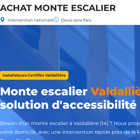
ACHAT MONTE ESCALIER
Intervention nationale
Devis sans frais
Installateurs Certifiés Valdallière
Monte escalier
Valdalli
solution d'accessibilité
Besoin d'un monte escalier à Valdallière (14) ? Nous pro
votre domicile, avec une intervention rapide près de la M