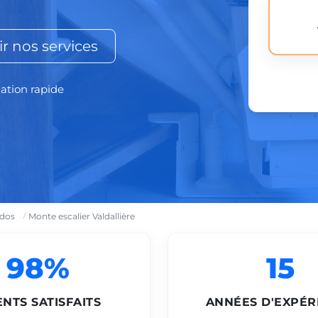
r nos services
lation rapide
ados
Monte escalier Valdallière
98%
15
ENTS SATISFAITS
ANNÉES D'EXPÉR