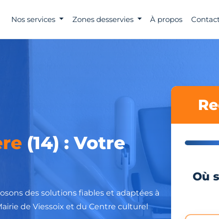
Nos services
Zones desservies
À propos
Contact
Re
ère
(14) : Votre
Où s
posons des solutions fiables et adaptées à
airie de Viessoix et du Centre culturel