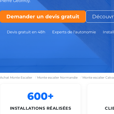
Pierre Geoffroy.
Demander un devis gratuit
Découvri
Devis gratuit en 48h
Experts de l'autonomie
Instal
Achat Monte Escalier
Monte escalier Normandie
Monte escalier Calv
600+
INSTALLATIONS RÉALISÉES
CLI