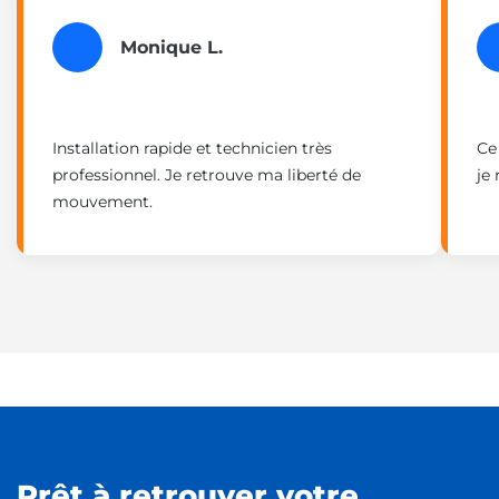
Monique L.
Installation rapide et technicien très
Ce
professionnel. Je retrouve ma liberté de
je
mouvement.
Prêt à retrouver votre