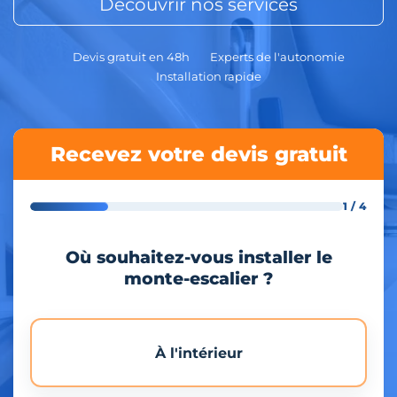
Découvrir nos services
Devis gratuit en 48h
Experts de l'autonomie
Installation rapide
Recevez votre devis gratuit
1 / 4
Où souhaitez-vous installer le
monte-escalier ?
À l'intérieur