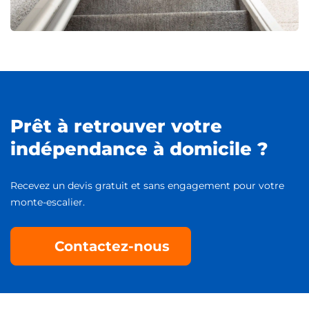
Prêt à retrouver votre
indépendance à domicile ?
Recevez un devis gratuit et sans engagement pour votre
monte-escalier.
Contactez-nous