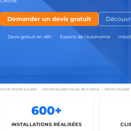
Crèche.
Demander un devis gratuit
Découvri
Devis gratuit en 48h
Experts de l'autonomie
Instal
Achat Monte Escalier
Monte escalier Hauts-de-France
Monte escalier
600+
INSTALLATIONS RÉALISÉES
CLI