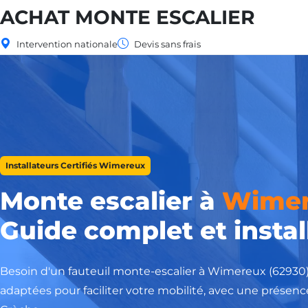
ACHAT MONTE ESCALIER
Intervention nationale
Devis sans frais
Installateurs Certifiés Wimereux
Monte escalier à
Wime
Guide complet et instal
Besoin d'un fauteuil monte-escalier à Wimereux (62930
adaptées pour faciliter votre mobilité, avec une présence