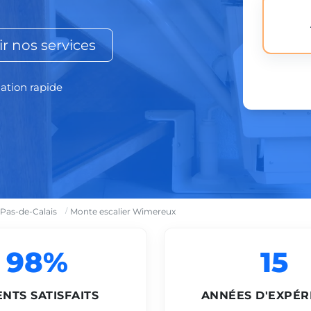
r nos services
lation rapide
 Pas-de-Calais
Monte escalier Wimereux
98%
15
ENTS SATISFAITS
ANNÉES D'EXPÉR