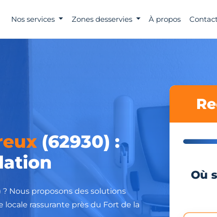
Nos services
Zones desservies
À propos
Contact
Re
reux
(62930) :
lation
Où s
) ? Nous proposons des solutions
 locale rassurante près du Fort de la