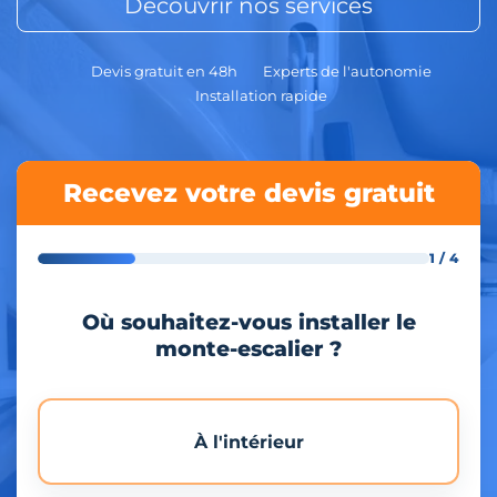
Découvrir nos services
Devis gratuit en 48h
Experts de l'autonomie
Installation rapide
Recevez votre devis gratuit
1 / 4
Où souhaitez-vous installer le
monte-escalier ?
À l'intérieur