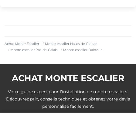
Achat Monte Escalier
Monte escalier Hauts-de-France
Monte escalier Pas-de-Calais
Monte escalier Dainville
ACHAT MONTE ESCALIER
Votre guide expert pour l'installation de monte-escaliers.
Découvrez prix, conseils techniques et obtenez votre devis
personnalisé facilement.
DEVIS GRATUIT
Villes à proximité