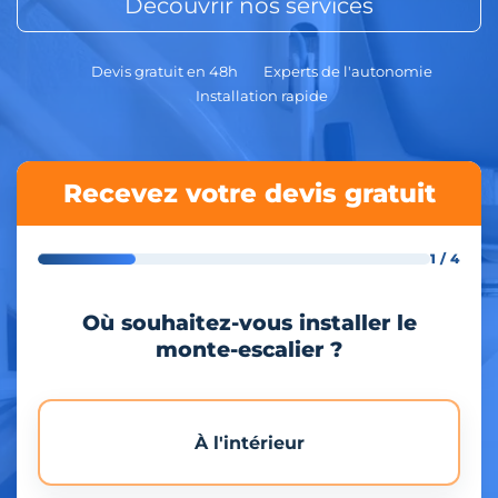
Découvrir nos services
Devis gratuit en 48h
Experts de l'autonomie
Installation rapide
Recevez votre devis gratuit
1 / 4
Où souhaitez-vous installer le
monte-escalier ?
À l'intérieur