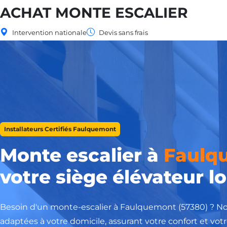
ACHAT MONTE ESCALIER
Intervention nationale
Devis sans frais
Installateurs Certifiés Faulquemont
Monte escalier à
Faulq
votre siège élévateur lo
Besoin d'un monte-escalier à Faulquemont (57380) ? Nou
adaptées à votre domicile, assurant votre confort et votre