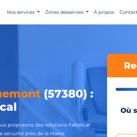
Nos services
Zones desservies
À propos
Contact
Re
uemont
(57380) :
cal
Où s
s proposons des solutions fiables et
 sécurité près de la Mairie.