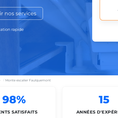
r nos services
lation rapide
e
Monte escalier Faulquemont
98%
15
ENTS SATISFAITS
ANNÉES D'EXPÉR