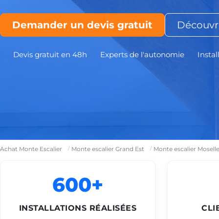
Demander un devis gratuit
Découvri
Devis gratuit en 48h
Experts de l'autonomie
Instal
Achat Monte Escalier
Monte escalier Grand Est
Monte escalier Mosell
600+
INSTALLATIONS RÉALISÉES
CLI