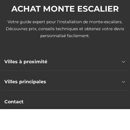
ACHAT MONTE ESCALIER
Votre guide expert pour l'installation de monte-escaliers.
Découvrez prix, conseils techniques et obtenez votre devis
personnalisé facilement.
Villes à proximité
Monte escalier Fleury-les-Aubrais
Villes principales
Monte escalier Ormes
Monte escalier Saint-Jean-de-la-Ruelle
Monte escalier Montargis
Monte escalier Ingré
Contact
Monte escalier Gien
Monte escalier Orléans
Monte escalier Amilly
Intervention nationale
Monte escalier Saint-Jean-le-Blanc
DEVIS GRATUIT
Monte escalier Châlette-sur-Loing
Monte escalier La Chapelle-Saint-Mesmin
Devis sans frais
Monte escalier Pithiviers