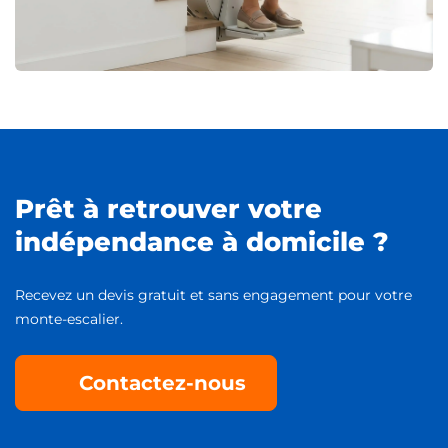
Prêt à retrouver votre
indépendance à domicile ?
Recevez un devis gratuit et sans engagement pour votre
monte-escalier.
Contactez-nous