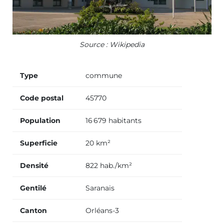
Source : Wikipedia
Type
commune
Code postal
45770
Population
16 679 habitants
Superficie
20 km²
Densité
822 hab./km²
Gentilé
Saranais
Canton
Orléans-3