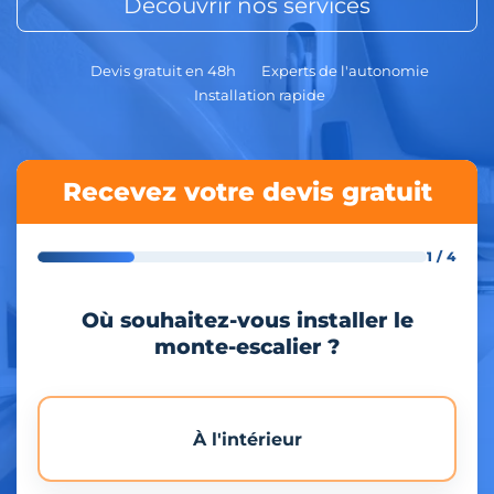
Découvrir nos services
Devis gratuit en 48h
Experts de l'autonomie
Installation rapide
Recevez votre devis gratuit
1 / 4
Où souhaitez-vous installer le
monte-escalier ?
À l'intérieur